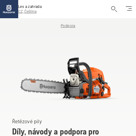
Les a zahrada
CZ, Čeština
Podpora
Řetězové pily
Díly, návody a podpora pro