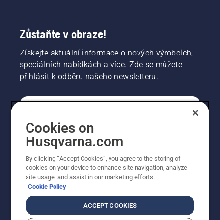
Zůstaňte v obraze!
Získejte aktuální informace o nových výrobcích,
speciálních nabídkách a více. Zde se můžete
přihlásit k odběru našeho newsletteru.
SPOTŘEBITELSKÉ
Cookies on
Husqvarna.com
PROFESIONÁLNÍ
By clicking “Accept Cookies”, you agree to the storing of
cookies on your device to enhance site navigation, analyze
site usage, and assist in our marketing efforts.
Cookie Policy
ACCEPT COOKIES