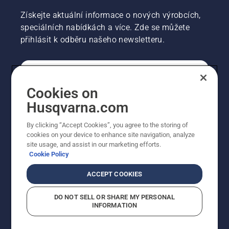
Získejte aktuální informace o nových výrobcích,
speciálních nabídkách a více. Zde se můžete
přihlásit k odběru našeho newsletteru.
SPOTŘEBITELSKÉ
Cookies on
Husqvarna.com
PROFESIONÁLNÍ
By clicking “Accept Cookies”, you agree to the storing of
cookies on your device to enhance site navigation, analyze
site usage, and assist in our marketing efforts.
Cookie Policy
ACCEPT COOKIES
DO NOT SELL OR SHARE MY PERSONAL
INFORMATION
© Husqvarna AB (publ). Všechna práva vyhrazena.