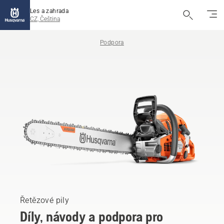
Les a zahrada
CZ, Čeština
Podpora
Řetězové pily
Díly, návody a podpora pro