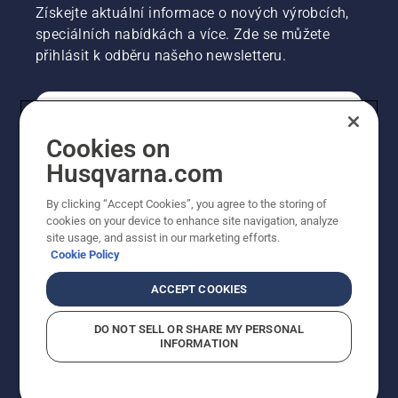
Získejte aktuální informace o nových výrobcích,
speciálních nabídkách a více. Zde se můžete
přihlásit k odběru našeho newsletteru.
SPOTŘEBITELSKÉ
Cookies on
Husqvarna.com
PROFESIONÁLNÍ
By clicking “Accept Cookies”, you agree to the storing of
cookies on your device to enhance site navigation, analyze
site usage, and assist in our marketing efforts.
Cookie Policy
ACCEPT COOKIES
DO NOT SELL OR SHARE MY PERSONAL
INFORMATION
© Husqvarna AB (publ). Všechna práva vyhrazena.
Zobrazené ceny jsou doporučené prodejní ceny s DPH.