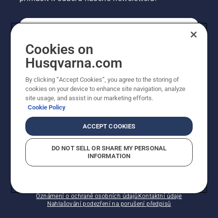
SPOTŘEBITELSKÉ
Cookies on
Husqvarna.com
PROFESIONÁLNÍ
By clicking “Accept Cookies”, you agree to the storing of
cookies on your device to enhance site navigation, analyze
site usage, and assist in our marketing efforts.
Cookie Policy
ACCEPT COOKIES
DO NOT SELL OR SHARE MY PERSONAL
INFORMATION
© Husqvarna AB (publ). Všechna práva vyhrazena.
Zobrazené ceny jsou doporučené prodejní ceny s DPH.
Zásady používání souborů cookie
Smluvní podmínky
Oznámení o ochraně osobních údajů
Kontaktní údaje
Nahlašování podezření na porušení předpisů