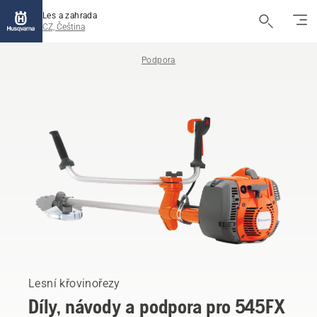
Les a zahrada
CZ, Čeština
Podpora
Lesní křovinořezy
Díly, návody a podpora pro 545FX