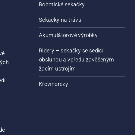
Robotické sekačky
Sekačky na trávu
Akumulátorové výrobky
Ridery – sekačky se sedící
vé
obsluhou a vpředu zavěšeným
vých
žacím ústrojím
dí.
Křovinořezy
de