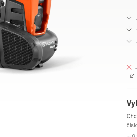
Vy
Chce
čís
Ob