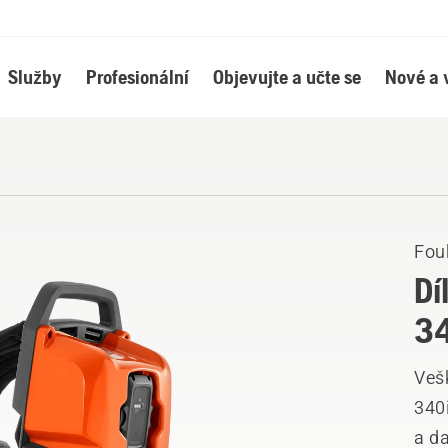
Služby
Profesionální
Objevujte a učte se
Nové a 
Fouk
Dí
3
Veš
340i
a da