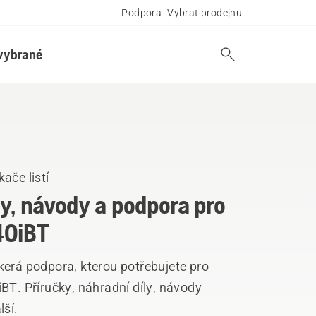
Podpora
Vybrat prodejnu
vybrané
ače listí
ly, návody a podpora pro
40iBT
kerá podpora, kterou potřebujete pro
BT. Příručky, náhradní díly, návody
lší.