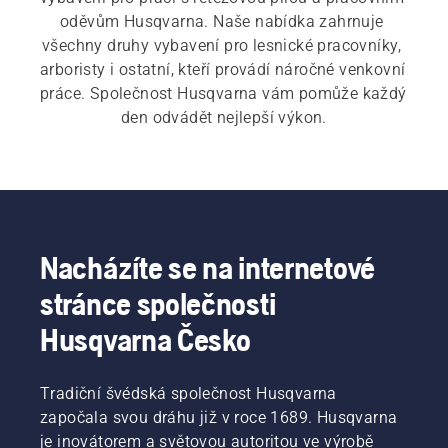
oděvům Husqvarna. Naše nabídka zahrnuje 
všechny druhy vybavení pro lesnické pracovníky, 
arboristy i ostatní, kteří provádí náročné venkovní 
práce. Společnost Husqvarna vám pomůže každý 
den odvádět nejlepší výkon.
Nacházíte se na internetové
stránce společnosti
Husqvarna Česko
Tradiční švédská společnost Husqvarna
započala svou dráhu již v roce 1689. Husqvarna
je inovátorem a světovou autoritou ve výrobě