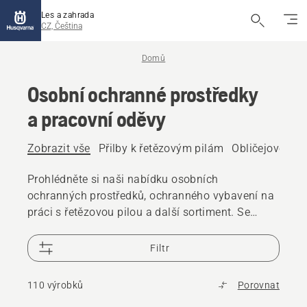
Les a zahrada
CZ, Čeština
Domů
Osobní ochranné prostředky
a pracovní oděvy
Zobrazit vše
Přilby k řetězovým pilám
Obličejové ští
Prohlédněte si naši nabídku osobních
ochranných prostředků, ochranného vybavení na
práci s řetězovou pilou a další sortiment. Se
spolehlivým, vysoce kvalitním vybavením budete
připraveni na každou situaci.
Filtr
110 výrobků
Porovnat