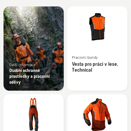
Všechny
výrobky
Zobrazit
Pracovní bundy
více
Vesta pro práci v lese,
Další informace
informací
Technical
Osobní ochranné
o
prostředky a pracovní
Vesta
oděvy
pro
práci
v lese,
Technical