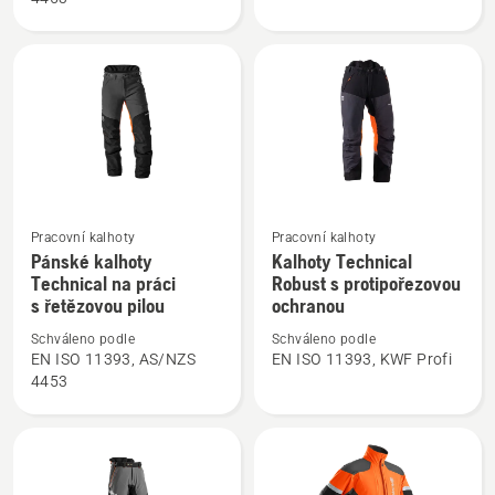
Technical
pasu
na
Technical
práci
s řetězovou
pilou
Pracovní kalhoty
Pracovní kalhoty
Zobrazit
Zobrazit
Pánské kalhoty
Kalhoty Technical
více
více
Technical na práci
Robust s protipořezovou
informací
informací
s řetězovou pilou
ochranou
o
o
Schváleno podle
Schváleno podle
Pánské
Kalhoty
EN ISO 11393, AS/NZS
EN ISO 11393, KWF Profi
kalhoty
Technical
4453
Technical
Robust
na
s
práci
protipořezovou
s řetězovou
ochranou