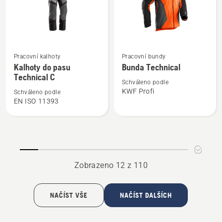
pilou
Zobrazit
Zobrazit
Pracovní kalhoty
Pracovní bundy
více
více
Kalhoty do pasu
Bunda Technical
informací
informací
Technical C
Schváleno podle
o
o
KWF Profi
Schváleno podle
Kalhoty
Bunda
EN ISO 11393
do
Technical
pasu
Technical
C
Zobrazeno 12 z 110
NAČÍST VŠE
NAČÍST DALŠÍCH