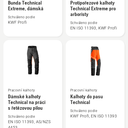
více
více
Bunda Technical
Protipořezové kalhoty
Extreme, dámská
Technical Extreme pro
informací
informací
arboristy
o
o
Schváleno podle
Bunda
Protipořezové
KWF Profi
Schváleno podle
EN ISO 11393, KWF Profi
Technical
kalhoty
Extreme,
Technical
dámská
Extreme
pro
arboristy
Pracovní kalhoty
Pracovní kalhoty
Zobrazit
Zobrazit
Dámské kalhoty
Kalhoty do pasu
více
více
Technical na práci
Technical
informací
informací
s řetězovou pilou
Schváleno podle
o
o
KWF Profi, EN ISO 11393
Schváleno podle
Dámské
Kalhoty
EN ISO 11393, AS/NZS
kalhoty
do
4453