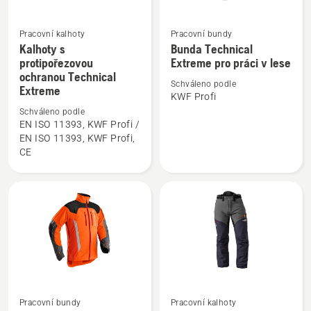
Pracovní kalhoty
Pracovní bundy
Kalhoty s
Bunda Technical
Zobrazit
Zobrazit
protipořezovou
Extreme pro práci v lese
více
více
ochranou Technical
informací
informací
Schváleno podle
Extreme
KWF Profi
o
o
Schváleno podle
Kalhoty
Bunda
EN ISO 11393, KWF Profi /
s
Technical
EN ISO 11393, KWF Profi,
protipořezovou
Extreme
CE
ochranou
pro
Technical
práci
Extreme
v
lese
Zobrazit
Zobrazit
Pracovní bundy
Pracovní kalhoty