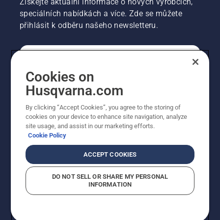
Získejte aktuální informace o nových výrobcích,
mazací
speciálních nabídkách a více. Zde se můžete
systém
přihlásit k odběru našeho newsletteru.
funguje.
SPOTŘEBITELSKÉ
Cookies on
Husqvarna.com
PROFESIONÁLNÍ
By clicking “Accept Cookies”, you agree to the storing of
cookies on your device to enhance site navigation, analyze
site usage, and assist in our marketing efforts.
Cookie Policy
ACCEPT COOKIES
DO NOT SELL OR SHARE MY PERSONAL
INFORMATION
© Husqvarna AB (publ). Všechna práva vyhrazena.
Zobrazené ceny jsou doporučené prodejní ceny s DPH.
Zásady používání souborů cookie
Smluvní podmínky