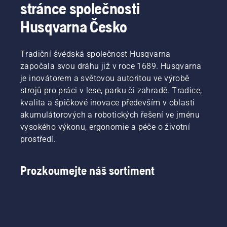
stránce společnosti
prodlužuje
častěji.
životnost
Existují
Husqvarna Česko
lišty
dva
a řetězu.
způsoby
Podle
vypuštění
Tradiční švédská společnost Husqvarna
pokynů
oleje,
v tomto
započala svou dráhu již v roce 1689. Husqvarna
oba jsou
krátkém
ukázány
je inovátorem a světovou autoritou ve výrobě
videu se
v tomto
strojů pro práci v lese, parku či zahradě. Tradice,
dozvíte,
videu.
kvalita a špičkové inovace především v oblasti
jak
akumulátorových a robotických řešení ve jménu
zkontrolovat,
zda
vysokého výkonu, ergonomie a péče o životní
systém
prostředí.
mazání
řetězu
vaší pily
Prozkoumejte náš sortiment
funguje
správně.
Nejprve
zkontrolujte
hladinu