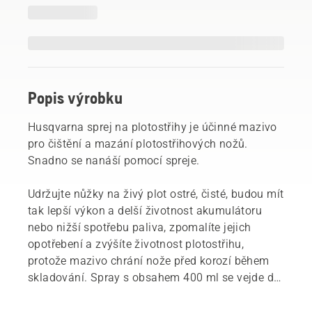
Popis výrobku
Husqvarna sprej na plotostřihy je účinné mazivo
pro čištění a mazání plotostřihových nožů.
Snadno se nanáší pomocí spreje.
Udržujte nůžky na živý plot ostré, čisté, budou mít
tak lepší výkon a delší životnost akumulátoru
nebo nižší spotřebu paliva, zpomalíte jejich
opotřebení a zvýšíte životnost plotostřihu,
protože mazivo chrání nože před korozí během
skladování. Spray s obsahem 400 ml se vejde do
držáku na nářadí k opasku Flexi nebo držáku na
akumulátor k opasku Flexi, takže jej můžete