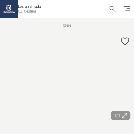
Les a zahrada
CZ, Čeština
Oleje
1/1