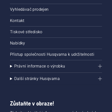
oleje.
Spusťte
Vyhledávač prodejen
řetězovou
pilu
a zkontrolujte,
Kontakt
zda je
brzda
Tiskové středisko
řetězu
vypnutá.
Nabídky
Zvyšte
otáčky
Přístup společnosti Husqvarna k udržitelnosti
motoru
řetězové
pily
Právní informace o výrobku
několik
centimetrů
Další stránky Husqvarna
od
kmene
stromu.
Olej na
kmeni
Zůstaňte v obraze!
znamená,
že