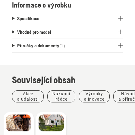
Informace o výrobku
snadno nosit s sebou.
Specifikace
Vhodné pro model
Příručky a dokumenty
(
1
)
Související obsah
Akce
Nákupní
Výrobky
Návod
a události
rádce
a inovace
a příru