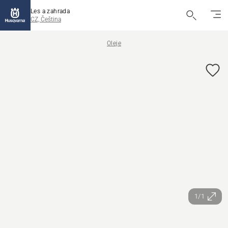
Les a zahrada
CZ, Čeština
Oleje
1/1