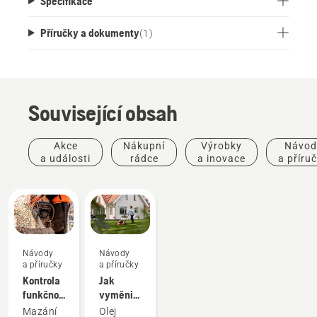
Specifikace
Příručky a dokumenty
(
1
)
Související obsah
Akce
Nákupní
Výrobky
Návod
a události
rádce
a inovace
a příru
Návody
Návody
a příručky
a příručky
Kontrola
Jak
funkčnosti
vyměnit
mazání
olej
Mazání
Olej