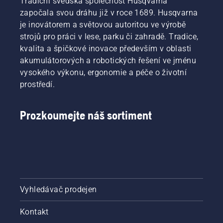
Tradiční švédská společnost Husqvarna
pokynů
oleje,
v tomto
započala svou dráhu již v roce 1689. Husqvarna
oba jsou
krátkém
ukázány
je inovátorem a světovou autoritou ve výrobě
videu se
v tomto
strojů pro práci v lese, parku či zahradě. Tradice,
dozvíte,
videu.
kvalita a špičkové inovace především v oblasti
jak
akumulátorových a robotických řešení ve jménu
zkontrolovat,
zda
vysokého výkonu, ergonomie a péče o životní
systém
prostředí.
mazání
řetězu
vaší pily
Prozkoumejte náš sortiment
funguje
správně.
Nejprve
zkontrolujte
hladinu
oleje.
Spusťte
Vyhledávač prodejen
řetězovou
pilu
a zkontrolujte,
Kontakt
zda je