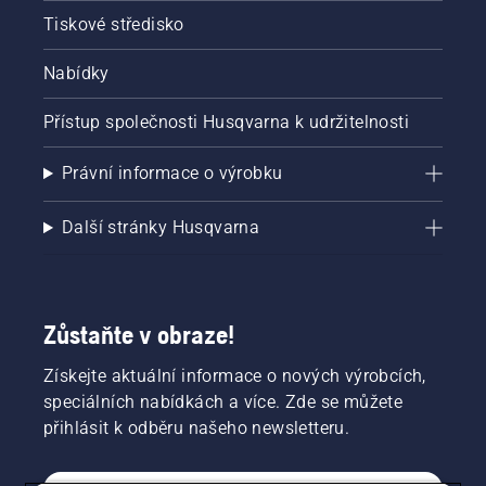
brzda
Tiskové středisko
řetězu
vypnutá.
Nabídky
Zvyšte
otáčky
Přístup společnosti Husqvarna k udržitelnosti
motoru
řetězové
pily
Právní informace o výrobku
několik
centimetrů
Další stránky Husqvarna
od
kmene
stromu.
Olej na
kmeni
Zůstaňte v obraze!
znamená,
že
Získejte aktuální informace o nových výrobcích,
mazací
speciálních nabídkách a více. Zde se můžete
systém
přihlásit k odběru našeho newsletteru.
funguje.