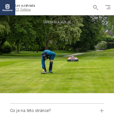
Les a zahrada
CZ, Čeština
Objevujte a učte se
Co je na této stránce?