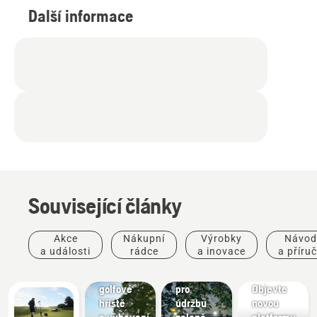
Další informace
Související články
Golfová
Akce
Nákupní
Výrobky
Návod
hřiště
a události
rádce
a inovace
a příru
Sekačky
Obce
Pro
na
Vybavení
profesionály
golfové
pro
Objevte
hřiště
údržbu
novou