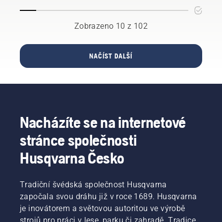
vám
mohou
překazit
Zobrazeno 10 z 102
pracovní
plány.
S akumulátorovými
NAČÍST DALŠÍ
výrobky
budou
takové
nepříjemnosti
mnohem
méně
Nacházíte se na internetové
časté.
stránce společnosti
Husqvarna Česko
Tradiční švédská společnost Husqvarna
započala svou dráhu již v roce 1689. Husqvarna
je inovátorem a světovou autoritou ve výrobě
strojů pro práci v lese, parku či zahradě. Tradice,