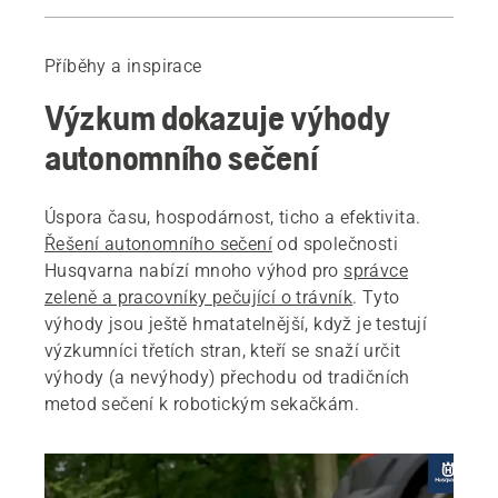
Úvod
Rozhovor s výzkumníky
Příběhy a inspirace
Norský, německý a italský výzkum
Výzkum dokazuje výhody
Další informace
autonomního sečení
Úspora času, hospodárnost, ticho a efektivita.
Řešení autonomního sečení
od společnosti
Husqvarna nabízí mnoho výhod pro
správce
zeleně a pracovníky pečující o trávník
. Tyto
výhody jsou ještě hmatatelnější, když je testují
výzkumníci třetích stran, kteří se snaží určit
výhody (a nevýhody) přechodu od tradičních
metod sečení k robotickým sekačkám.