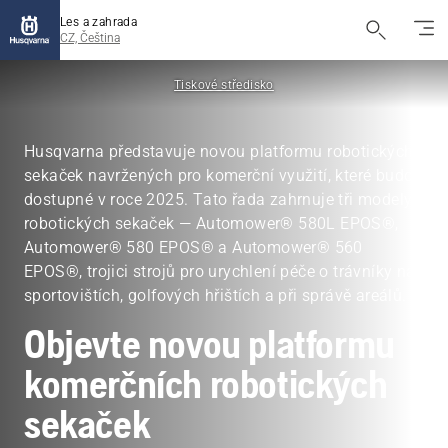
Les a zahrada
CZ, Čeština
Tiskové středisko
Husqvarna představuje novou platformu robotických
sekaček navržených pro komerční využití, které budou
dostupné v roce 2025. Tato řada zahrnuje tři modely
robotických sekaček — Automower® 580L EPOS®,
Automower® 580 EPOS® a Automower® 560
EPOS®, trojici strojů pro urychlení péče o trávníky na
sportovištích, golfových hřištích a při správě areálů.
Objevte novou platformu
komerčních robotických
sekaček