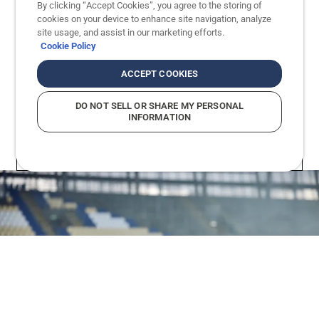
By clicking “Accept Cookies”, you agree to the storing of
% sklonem a volitelným vzorem sečení je tento
cookies on your device to enhance site navigation, analyze
model ideální pro sečení fairwayí a roughů. Navíc
site usage, and assist in our marketing efforts.
přichází s možností vzdáleného startu pro
Cookie Policy
maximalizaci doby provozuschopnosti.
ACCEPT COOKIES
DO NOT SELL OR SHARE MY PERSONAL
INFORMATION