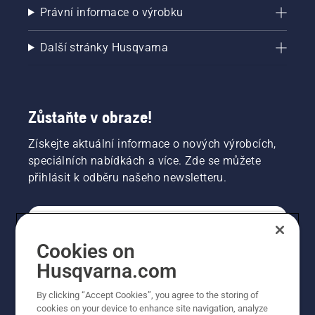
Právní informace o výrobku
Další stránky Husqvarna
Zůstaňte v obraze!
Získejte aktuální informace o nových výrobcích,
speciálních nabídkách a více. Zde se můžete
přihlásit k odběru našeho newsletteru.
SPOTŘEBITELSKÉ
Cookies on
Husqvarna.com
PROFESIONÁLNÍ
By clicking “Accept Cookies”, you agree to the storing of
cookies on your device to enhance site navigation, analyze