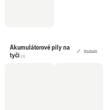
Akumulátorové pily na
Rozbalit
tyči
(
2
)