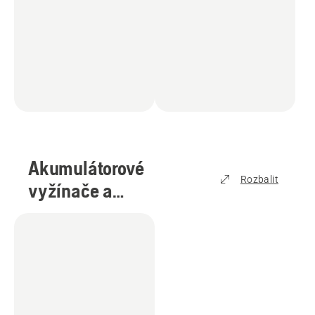
Akumulátorové
Rozbalit
vyžínače a
křovinořezy
(
1
)