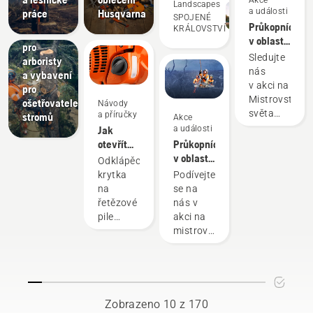
Široká
je
Landscapes
a události
práce
Husqvarna
nabídka
SPOJENÉ
předčí.
Průkopníci
KRÁLOVSTVÍ
sortimentu
Šetří
v oblasti
pro
řetězových
nám
Sledujte
arboristy
pil od
nás
peníze
a vybavení
roku
v akci na
pro
a čas
1959
Mistrovství
ošetřovatele
Návody
a zároveň
světa
a příručky
stromů
Akce
nám
dřevorubců
Jak
a události
pomáhají
otevřít
Průkopníci
snižovat
krytku
v oblasti
Odklápěcí
nádrže
řetězových
vibrace
krytka
Podívejte
řetězové
pil od
na
se na
rukou.
pily
roku
řetězové
nás v
1959
pile
akci na
Husqvarna
mistrovství
usnadňuje
ve
doplňování
stromolezení
paliva do
řetězové
pily při
Zobrazeno 10 z 170