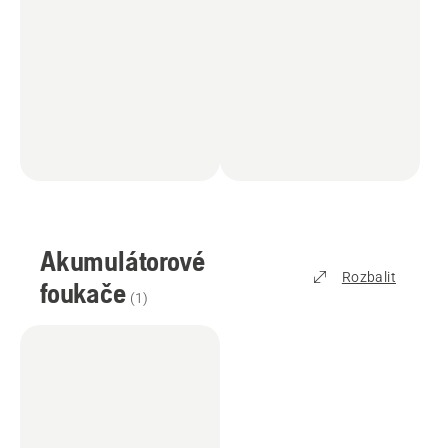
Akumulátorové
Rozbalit
foukače
(
1
)