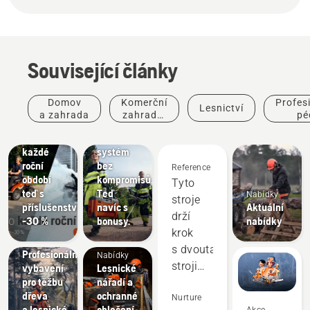
Související články
Domov
Komerční
Profes
Lesnictví
a zahrada
zahradní
pé
Nabídky
Nabídky
práce
o st
Rider pro
Akumulátorový
každé
systém
roční
bez
Reference
období
kompromisů.
Tyto
teď s
Teď
Nabídky
stroje
příslušenstvím
navíc s
Aktuální
drží
-30 %
bonusy.
nabídky
Pro
krok
profesionály
s dvoutaktními
Profesionální
Nabídky
stroji
vybavení
Lesnické
pro těžbu
nářadí a
a v mnoha
Pro
dřeva
ochranné
oblastech
Nurture
profesionály
a lesnické
oblečení
Akce