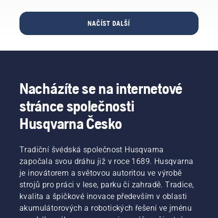
práci
v lese,
a to
NAČÍST DALŠÍ
i v rukavicích.
Stiskněte
krytku
a otočte
jí rukou
nebo
Nacházíte se na internetové
v případě
potřeby
stránce společnosti
použijte
šroubovák.
Husqvarna Česko
Tradiční švédská společnost Husqvarna
započala svou dráhu již v roce 1689. Husqvarna
je inovátorem a světovou autoritou ve výrobě
strojů pro práci v lese, parku či zahradě. Tradice,
kvalita a špičkové inovace především v oblasti
akumulátorových a robotických řešení ve jménu