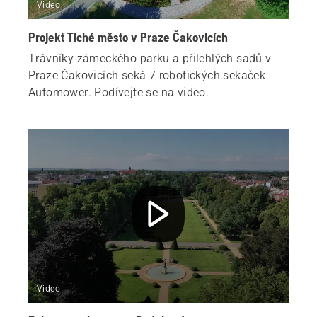
Video
Projekt Tiché město v Praze Čakovicích
Trávníky zámeckého parku a přilehlých sadů v
Praze Čakovicích seká 7 robotických sekaček
Automower. Podívejte se na video.
Video