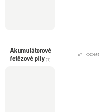
Akumulátorové
Rozbalit
řetězové pily
(
1
)