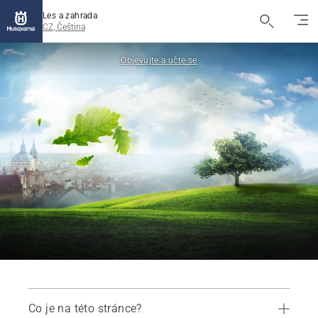
Les a zahrada
CZ, Čeština
Objevujte a učte se
Co je na této stránce?