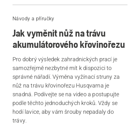
Výměna vyžínací struny za nůž na trávu
Podrobný návod pro výměnu nože na trávu
Návody a příručky
Doporučené výrobky
Jak vyměnit nůž na trávu
akumulátorového křovinořezu
Pro dobrý výsledek zahradnických prací je
samozřejmě nezbytné mít k dispozici to
správné nářadí. Výměna vyžínací struny za
nůž na trávu křovinořezu Husqvarna je
snadná. Podívejte se na video a postupujte
podle těchto jednoduchých kroků. Vždy se
hodí lavice, aby vám šrouby nepadaly do
trávy.