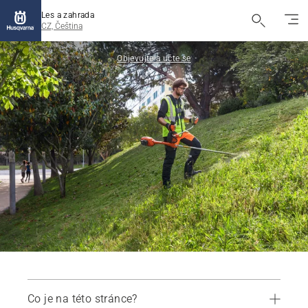
Les a zahrada
CZ, Čeština
Objevujte a učte se
Co je na této stránce?