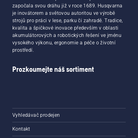
Po
započala svou dráhu již v roce 1689. Husqvarna
zastavení
je inovátorem a světovou autoritou ve výrobě
motoru
strojů pro práci v lese, parku či zahradě. Tradice,
deaktivujte
sytič
kvalita a špičkové inovace především v oblasti
a znovu
akumulátorových a robotických řešení ve jménu
zatáhněte
vysokého výkonu, ergonomie a péče o životní
za
prostředí.
startovací
šňůru,
dokud
Prozkoumejte náš sortiment
motor
nenastartuje.
Startovací
proces
pro
křovinořez.
Při
dodržení
Vyhledávač prodejen
uvedeného
postupu
Kontakt
pro vás