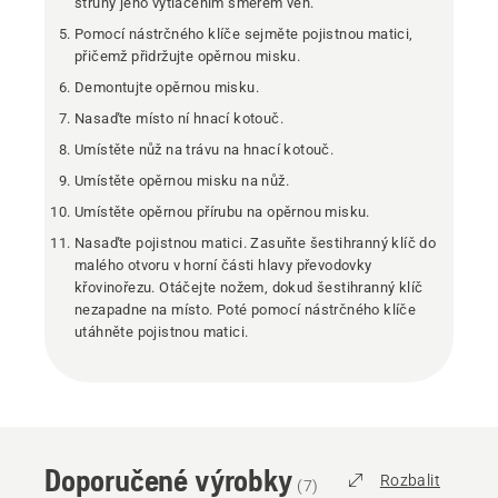
struny jeho vytlačením směrem ven.
Pomocí nástrčného klíče sejměte pojistnou matici,
přičemž přidržujte opěrnou misku.
Demontujte opěrnou misku.
Nasaďte místo ní hnací kotouč.
Umístěte nůž na trávu na hnací kotouč.
Umístěte opěrnou misku na nůž.
Umístěte opěrnou přírubu na opěrnou misku.
Nasaďte pojistnou matici. Zasuňte šestihranný klíč do
malého otvoru v horní části hlavy převodovky
křovinořezu. Otáčejte nožem, dokud šestihranný klíč
nezapadne na místo. Poté pomocí nástrčného klíče
utáhněte pojistnou matici.
Doporučené výrobky
Rozbalit
(
7
)