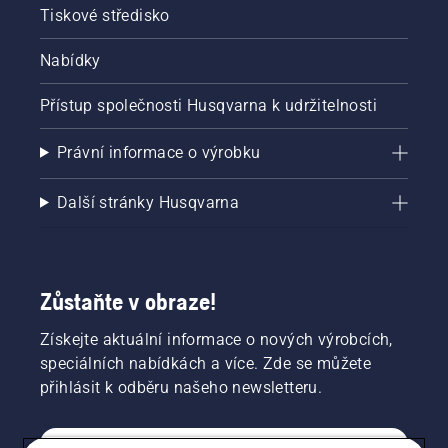
bude
Tiskové středisko
nastartování
křovinořezu
Nabídky
Husqvarna
velice
jednoduché.
Přístup společnosti Husqvarna k udržitelnosti
Právní informace o výrobku
Další stránky Husqvarna
Zůstaňte v obraze!
Získejte aktuální informace o nových výrobcích,
speciálních nabídkách a více. Zde se můžete
přihlásit k odběru našeho newsletteru.