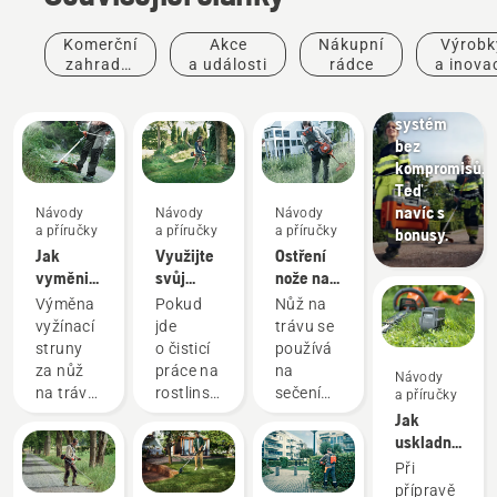
Komerční
Akce
Nákupní
Výrobk
zahradní
a události
rádce
a inova
Nabídky
práce
Akumulátorov
systém
bez
kompromisů.
Teď
navíc s
Návody
Návody
Návody
a příručky
a příručky
a příručky
bonusy.
Jak
Využijte
Ostření
vyměnit
svůj
nože na
nůž na
křovinořez
trávu
Výměna
Pokud
Nůž na
trávu
na
vyžínací
jde
trávu se
křovinořezu
maximum
struny
o čisticí
používá
za nůž
práce na
na
Návody
na trávu
rostlinstvu,
sečení
a příručky
křovinořezu
je
silnější
Jak
Husqvarna
křovinořez
a hustší
uskladnit
je
ten
trávy, na
akumulátor
Při
snadná.
nejvšestrannější
kterou
Husqvarna
přípravě