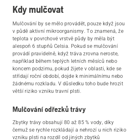
Kdy mulčovat
Mulčování by se mělo provádět, pouze když jsou
v půdě aktivní mikroorganismy. To znamená, že
teplota v povrchové vrstvě půdy by měla být
alespoň 6 stupňů Celsia. Pokud se mulčování
provádí pravidelně, když tráva zrovna neroste,
například během teplých letních měsíců nebo
koncem podzimu, pokud žijete v oblasti, kde se
střídají roční období, dojde k minimálnímu nebo
žádnému rozkladu. V důsledku toho bude hrozit
větší riziko vzniku travní plsti.
Mulčování odřezků trávy
Zbytky trávy obsahují 80 až 85 % vody, díky
čemuž se rychle rozkládají a nehrozí u nich riziko
vzniku plsti na rozdíl od jiných zbytků