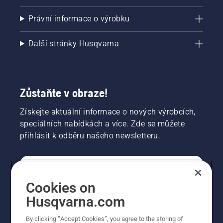
Právní informace o výrobku
Další stránky Husqvarna
Zůstaňte v obraze!
Získejte aktuální informace o nových výrobcích,
speciálních nabídkách a více. Zde se můžete
přihlásit k odběru našeho newsletteru.
SPOTŘEBITELSKÉ
Cookies on
Husqvarna.com
PROFESIONÁLNÍ
By clicking “Accept Cookies”, you agree to the storing of