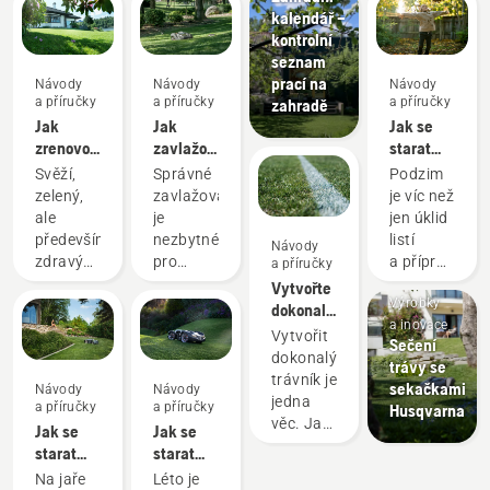
kalendář –
kontrolní
seznam
prací na
Návody
Návody
Návody
a příručky
a příručky
a příručky
zahradě
Jak
Jak
Jak se
zrenovovat
zavlažovat
starat
trávník
trávník
o podzimní
Svěží,
Správné
Podzim
a odstranit
trávník –
zelený,
zavlažování
je víc než
nerovnoměrné
6 špičkových
ale
je
jen úklid
zatravnění
tipů
především
nezbytné
listí
Návody
zdravý
pro
a příprava
a příručky
trávník,
zelený
na
Vytvořte
Výrobky
kterým
a zdravý
nadcházející
dokonalé
a inovace
zahrada
trávník.
chladnější
hřiště
Vytvořit
Sečení
přímo
Zde jsou
měsíce –
dokonalý
trávy se
vybízí
tipy
je to
trávník je
sekačkami
Návody
Návody
k odpočinku
společnosti
doba,
jedna
a příručky
a příručky
Husqvarna
s rodinu
Husqvarna,
kdy se
věc. Jak
Jak se
Jak se
či přáteli –
jak
připravuje
ale
starat
starat
také
poskytnout
půda,
zařídíte,
o jarní
o letní
Na jaře
Léto je
o takovém
trávníku
abyste
aby vaše