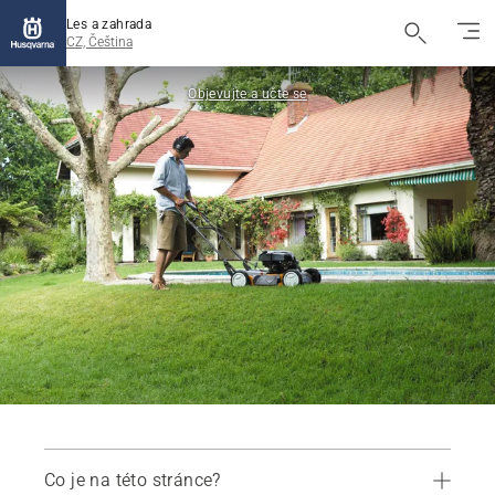
Les a zahrada
CZ, Čeština
Objevujte a učte se
Co je na této stránce?