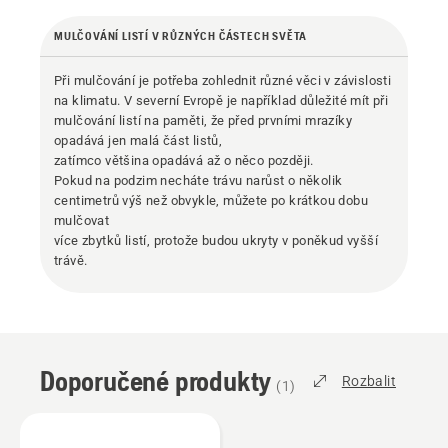
MULČOVÁNÍ LISTÍ V RŮZNÝCH ČÁSTECH SVĚTA
Při mulčování je potřeba zohlednit různé věci v závislosti
na klimatu. V severní Evropě je například důležité mít při
mulčování listí na paměti, že před prvními mrazíky
opadává jen malá část listů,
zatímco většina opadává až o něco později.
Pokud na podzim necháte trávu narůst o několik
centimetrů výš než obvykle, můžete po krátkou dobu
mulčovat
více zbytků listí, protože budou ukryty v poněkud vyšší
trávě.
Doporučené produkty
Rozbalit
(
1
)