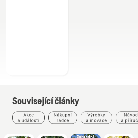
Související články
Akce
Nákupní
Výrobky
Návod
a události
rádce
a inovace
a příru
Návody
a příručky
Zahradní