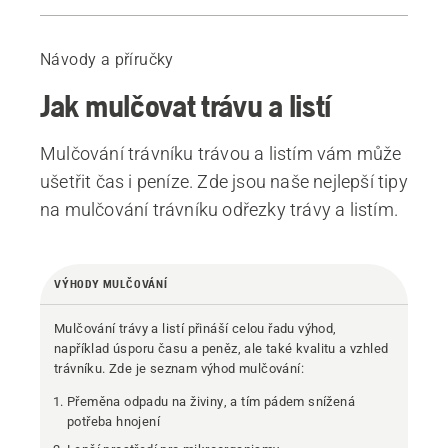
Výhody mulčování
Kdy mulčovat
Návody a příručky
Jak nainstalovat mulčovací sadu na sekačku Husqvarna
Jak mulčovat trávu a listí
Kdy se rozhodnout pro sběr
Mulčování listí v různých částech světa
Mulčování trávníku trávou a listím vám může
Doporučené produkty
ušetřit čas i peníze. Zde jsou naše nejlepší tipy
na mulčování trávníku odřezky trávy a listím.
VÝHODY MULČOVÁNÍ
Mulčování trávy a listí přináší celou řadu výhod,
například úsporu času a peněz, ale také kvalitu a vzhled
trávníku. Zde je seznam výhod mulčování:
Přeměna odpadu na živiny, a tím pádem snížená
potřeba hnojení