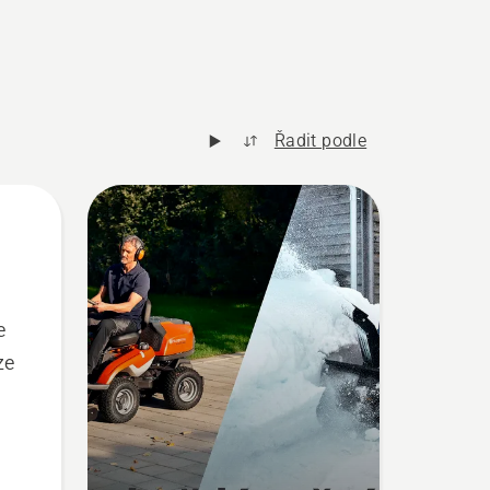
Řadit podle
e
ze