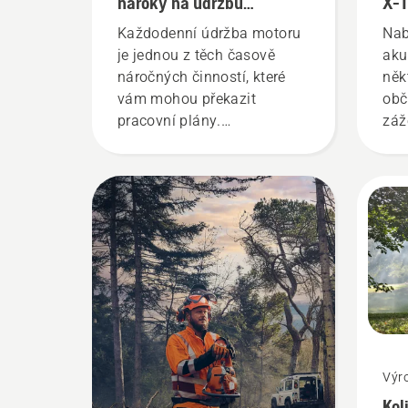
nároky na údržbu
X-
a příjemnější pracovní den
Každodenní údržba motoru
Nab
je jednou z těch časově
aku
náročných činností, které
něk
vám mohou překazit
obč
pracovní plány.
záž
S akumulátorovými výrobky
tec
budou takové nepříjemnosti
dík
mnohem méně časté.
spa
pot
mo
Výr
Kol