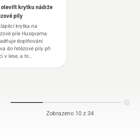
 otevřít krytku nádrže
ězové pily
lápěcí krytka na
ězové pile Husqvarna
adňuje doplňování
iva do řetězové pily při
i v lese, a to
 rukavicích. Stiskněte
tku a otočte jí rukou nebo
řípadě potřeby použijte
ubovák.
Zobrazeno 10 z 34