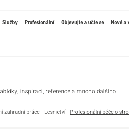
Služby
Profesionální
Objevujte a učte se
Nové a 
bídky, inspiraci, reference a mnoho dalšího.
í zahradní práce
Lesnictví
Profesionální péče o str