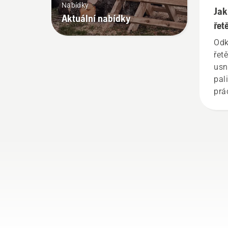
Nabídky
Jak
Aktuální nabídky
řet
Odk
řet
usn
pal
prác
i v
kry
v p
šro