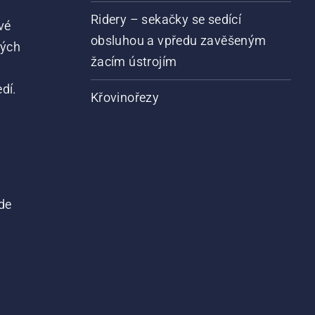
Ridery – sekačky se sedící
vé
obsluhou a vpředu zavěšeným
vých
žacím ústrojím
dí.
Křovinořezy
de