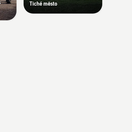
s
Tiché město