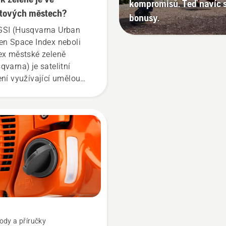
kompromisů. Teď navíc 
tových městech?
bonusy.
SI (Husqvarna Urban
en Space Index neboli
ex městské zeleně
qvarna) je satelitní
ení využívající umělou
ligenci, které kvantifikuje
eň ve městech na celém
tě prostřednictvím
razení zelených ploch
ýšky. Cílem je napomoci
raně a zlepšení růstu
aké údržbě zelených
ch v městských
astech.
ody a příručky