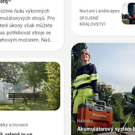
Torq®
ízíme řadu výkonných
Nurture Landscapes
mulátorových strojů. Pro
SPOJENÉ
KRÁLOVSTVÍ
teré úkony však můžete
as potřebovat stroje se
ehovým motorem. Naše
hnologie X-Torq® vám
y vysoce účinnému
lování poskytne
řebný výkon a točivý
ment.
Nabídky
obky a inovace
Akumulátorový systém 
ik zeleně je ve