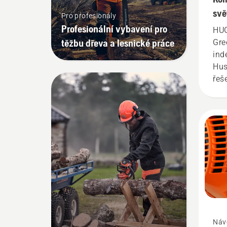
svě
Pro profesionály
Profesionální vybavení pro
HUG
těžbu dřeva a lesnické práce
Gre
ind
Hus
řeš
inte
zel
svě
zob
z v
och
a t
plo
obl
Náv