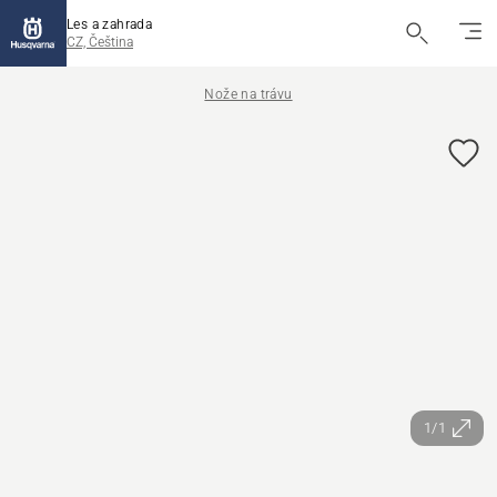
Les a zahrada
CZ, Čeština
Nože na trávu
1/1