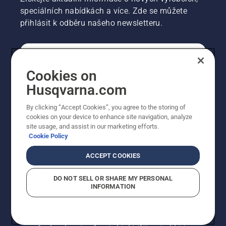
speciálních nabídkách a více. Zde se můžete
přihlásit k odběru našeho newsletteru.
SPOTŘEBITELSKÉ
Cookies on
Husqvarna.com
PROFESIONÁLNÍ
By clicking “Accept Cookies”, you agree to the storing of
cookies on your device to enhance site navigation, analyze
site usage, and assist in our marketing efforts.
Cookie Policy
ACCEPT COOKIES
DO NOT SELL OR SHARE MY PERSONAL
INFORMATION
© Husqvarna AB (publ). Všechna práva vyhrazena.
Zobrazené ceny jsou doporučené prodejní ceny s DPH.
Zásady používání souborů cookie
Smluvní podmínky