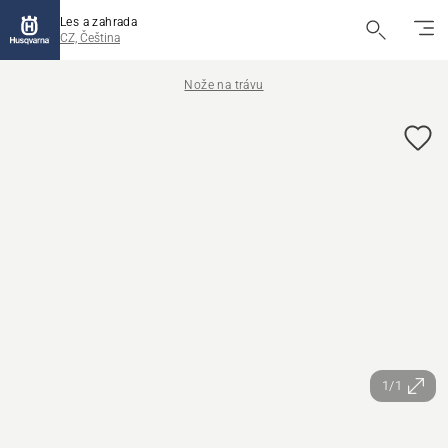
Les a zahrada
CZ, Čeština
Nože na trávu
1/1