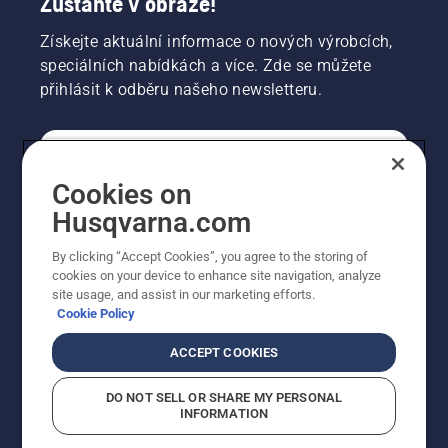
Zůstaňte v obraze!
Získejte aktuální informace o nových výrobcích,
speciálních nabídkách a více. Zde se můžete
přihlásit k odběru našeho newsletteru.
SPOTŘEBITELSKÉ
Cookies on
Husqvarna.com
PROFESIONÁLNÍ
By clicking “Accept Cookies”, you agree to the storing of
cookies on your device to enhance site navigation, analyze
site usage, and assist in our marketing efforts.
Cookie Policy
ACCEPT COOKIES
DO NOT SELL OR SHARE MY PERSONAL
INFORMATION
© Husqvarna AB (publ). Všechna práva vyhrazena.