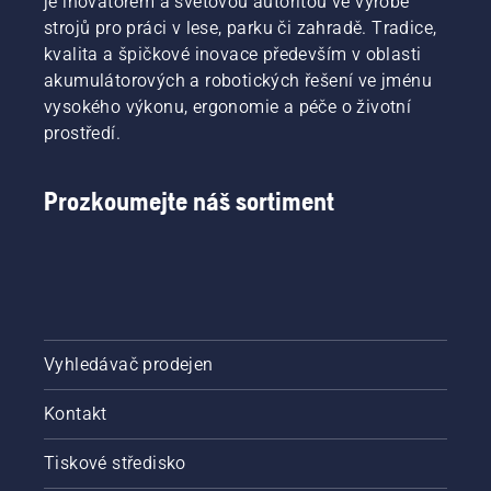
je inovátorem a světovou autoritou ve výrobě
v tomto
strojů pro práci v lese, parku či zahradě. Tradice,
krátkém
kvalita a špičkové inovace především v oblasti
videu.
akumulátorových a robotických řešení ve jménu
vysokého výkonu, ergonomie a péče o životní
prostředí.
Prozkoumejte náš sortiment
Vyhledávač prodejen
Kontakt
Tiskové středisko