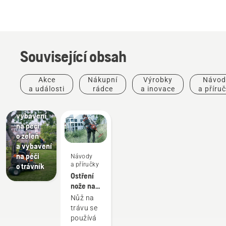
Související obsah
Péče
o zeleň
Nástroje
Akce
Nákupní
Výrobky
Návod
na péči
a události
rádce
a inovace
a příru
o zeleň,
komerční
vybavení
na péči
o zeleň
a vybavení
na péči
Návody
a příručky
o trávník
Ostření
nože na
trávu
Nůž na
trávu se
používá