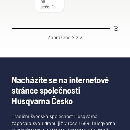
na
sečení
silnější
a hustší
trávy, na
kterou
vyžínač
Zobrazeno 2 z 2
s nylonovou
strunou
už
nestačí.
Nůž na
trávu ji
seče
Nacházíte se na internetové
snadno,
stránce společnosti
rychleji
a efektivněji.
Husqvarna Česko
Postup
ostření
a údržby
Tradiční švédská společnost Husqvarna
nože na
započala svou dráhu již v roce 1689. Husqvarna
trávu
najdete