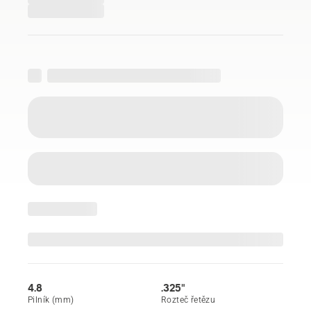
4.8
.325"
Pilník (mm)
Rozteč řetězu