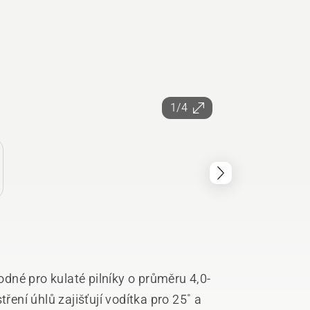
1/4
né pro kulaté pilníky o průměru 4,0-
jišťují vodítka pro 25˚ a