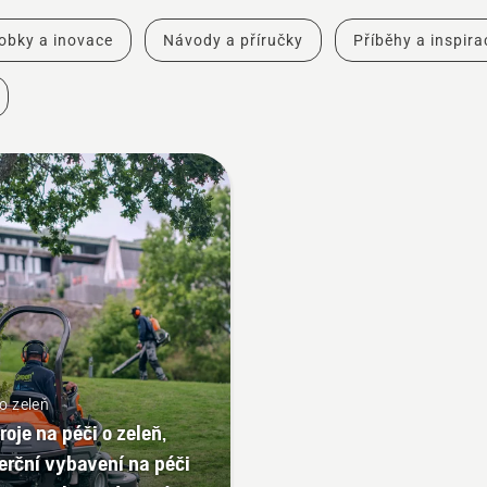
obky a inovace
Návody a příručky
Příběhy a inspira
o zeleň
roje na péči o zeleň,
rční vybavení na péči