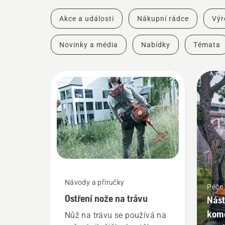
Akce a události
Nákupní rádce
Výr
Novinky a média
Nabídky
Témata
Návody a příručky
Péče 
Ostření nože na trávu
Nást
kome
Nůž na trávu se používá na