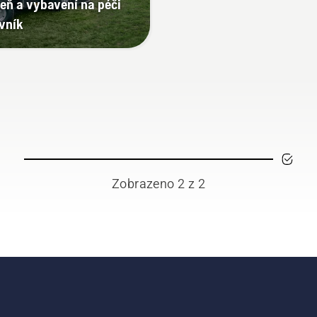
leň a vybavení na péči
ávník
Zobrazeno 2 z 2