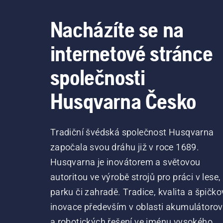
Nacházíte se na
internetové stránce
společnosti
Husqvarna Česko
Tradiční švédská společnost Husqvarna
započala svou dráhu již v roce 1689.
Husqvarna je inovátorem a světovou
autoritou ve výrobě strojů pro práci v lese,
parku či zahradě. Tradice, kvalita a špičko
inovace především v oblasti akumulátoro
a robotických řešení ve jménu vysokého