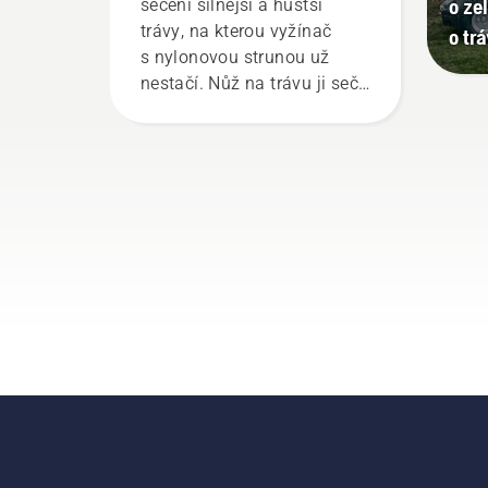
o ze
sečení silnější a hustší
trávy, na kterou vyžínač
o tr
s nylonovou strunou už
nestačí. Nůž na trávu ji seče
snadno, rychleji
a efektivněji. Postup ostření
a údržby nože na trávu
najdete v tomto krátkém
videu.