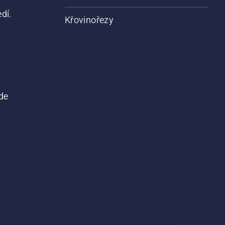
dí.
Křovinořezy
de