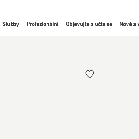
Služby
Profesionální
Objevujte a učte se
Nové a 