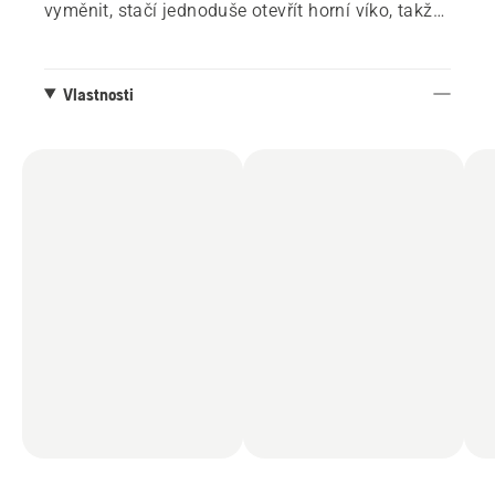
vyměnit, stačí jednoduše otevřít horní víko, takže
údržba vodítka pilníku je rychlá
a bezproblémová.
Vlastnosti