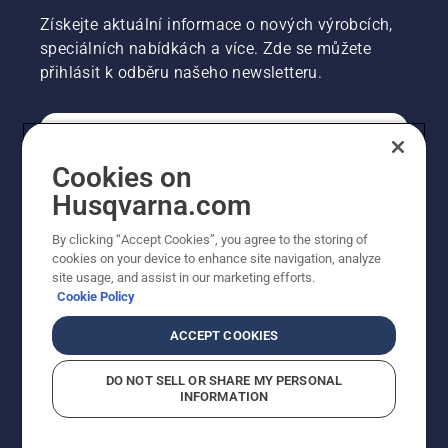
Získejte aktuální informace o nových výrobcích,
speciálních nabídkách a více. Zde se můžete
přihlásit k odběru našeho newsletteru.
SPOTŘEBITELSKÉ
Cookies on
Husqvarna.com
PROFESIONÁLNÍ
By clicking “Accept Cookies”, you agree to the storing of
cookies on your device to enhance site navigation, analyze
site usage, and assist in our marketing efforts.
Cookie Policy
ACCEPT COOKIES
DO NOT SELL OR SHARE MY PERSONAL
INFORMATION
© Husqvarna AB (publ). Všechna práva vyhrazena.
Zobrazené ceny jsou doporučené prodejní ceny s DPH.