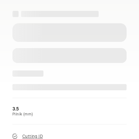
3.5
Pilník (mm)
Cutting ID