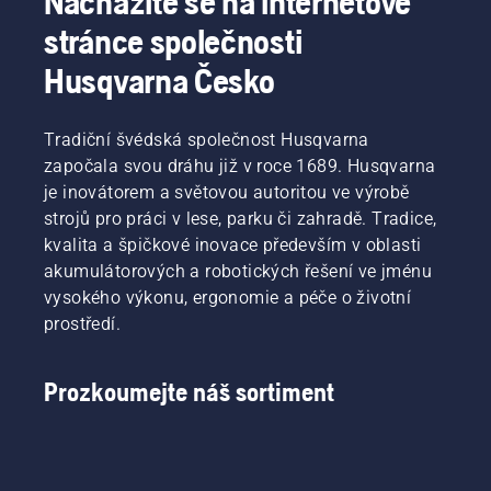
Nacházíte se na internetové
snadno,
stránce společnosti
rychleji
a efektivněji.
Husqvarna Česko
Postup
ostření
a údržby
Tradiční švédská společnost Husqvarna
nože na
započala svou dráhu již v roce 1689. Husqvarna
trávu
najdete
je inovátorem a světovou autoritou ve výrobě
v tomto
strojů pro práci v lese, parku či zahradě. Tradice,
krátkém
kvalita a špičkové inovace především v oblasti
videu.
akumulátorových a robotických řešení ve jménu
vysokého výkonu, ergonomie a péče o životní
prostředí.
Prozkoumejte náš sortiment