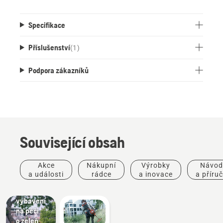
Specifikace
Příslušenství
(
1
)
Podpora zákazníků
Související obsah
Péče
o zeleň
Nástroje
Akce
Nákupní
Výrobky
Návod
na péči
a události
rádce
a inovace
a příru
o zeleň,
komerční
vybavení
na péči
o zeleň