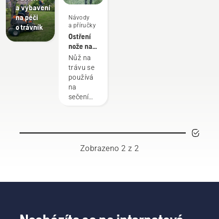
a vybavení
na péči
Návody
a příručky
o trávník
Ostření
nože na
trávu
Nůž na
trávu se
používá
na
sečení
silnější
a hustší
trávy, na
kterou
vyžínač
Zobrazeno 2 z 2
s nylonovou
strunou
už
nestačí.
Nůž na
trávu ji
seče