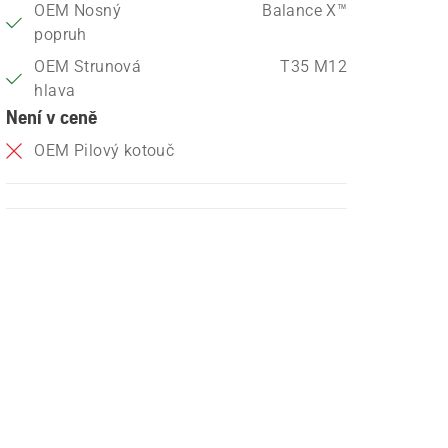
OEM Nosný
Balance X™
popruh
OEM Strunová
T35 M12
hlava
Není v ceně
OEM Pilový kotouč