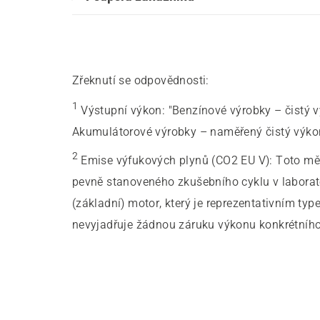
Zřeknutí se odpovědnosti:
1
Výstupní výkon
:
"Benzínové výrobky – čistý 
Akumulátorové výrobky – naměřený čistý výkon
2
Emise výfukových plynů (CO2 EU V)
:
Toto mě
pevně stanoveného zkušebního cyklu v labor
(základní) motor, který je reprezentativním t
nevyjadřuje žádnou záruku výkonu konkrétníh