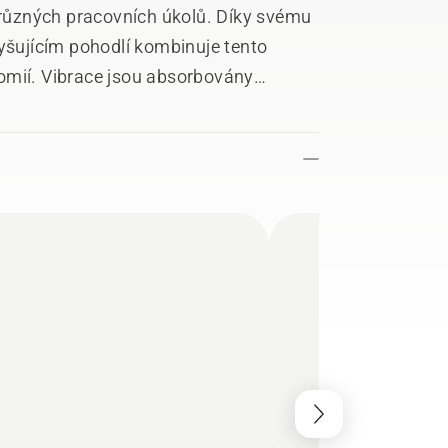
í různých pracovních úkolů. Díky svému
šujícím pohodlí kombinuje tento
omií. Vibrace jsou absorbovány
ož vede k menšímu namáhání paží a
ick Start s pomocnou pumpičkou pro
alance X.