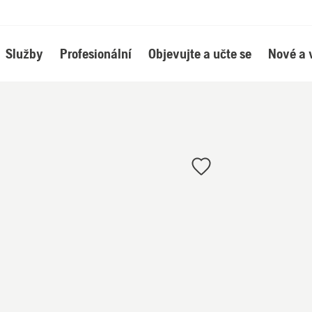
Služby
Profesionální
Objevujte a učte se
Nové a 