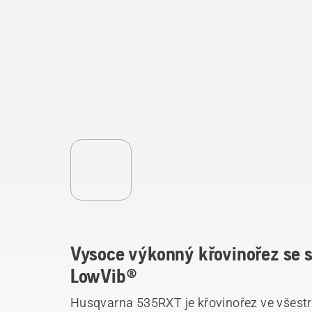
Vysoce výkonný křovinořez se s
LowVib®
Husqvarna 535RXT je křovinořez ve všestr