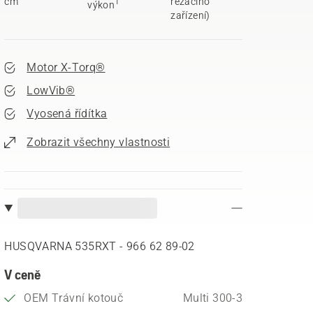
cm
řezacího
1
výkon
zařízení)
Motor X-Torq®
LowVib®
Vyosená řídítka
Zobrazit všechny vlastnosti
HUSQVARNA 535RXT - 966 62 89‑02
V ceně
OEM Trávní kotouč
Multi 300-3