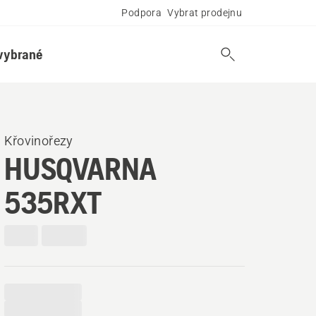
Podpora
Vybrat prodejnu
vybrané
Křovinořezy
HUSQVARNA
535RXT