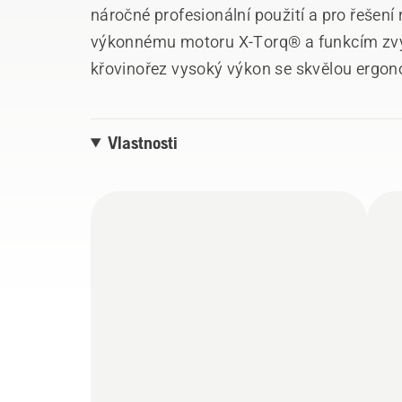
náročné profesionální použití a pro řešen
výkonnému motoru X-Torq® a funkcím zvy
křovinořez vysoký výkon se skvělou ergon
systémem LowVib® s účinnými tlumiči, c
rukou. 535RXT je také vybaven funkcí Qu
Vlastnosti
snadné startování. Dodáván s popruhem B