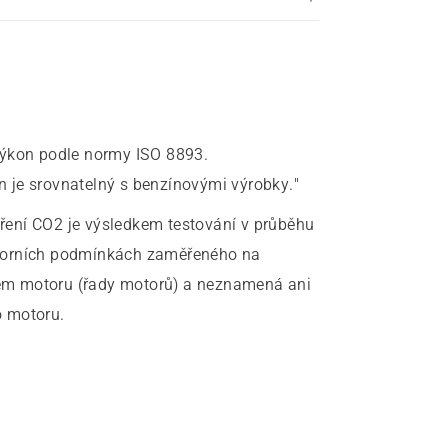
výkon podle normy ISO 8893.
 je srovnatelný s benzínovými výrobky."
ření CO2 je výsledkem testování v průběhu
atorních podmínkách zaměřeného na
ypem motoru (řady motorů) a neznamená ani
o motoru.