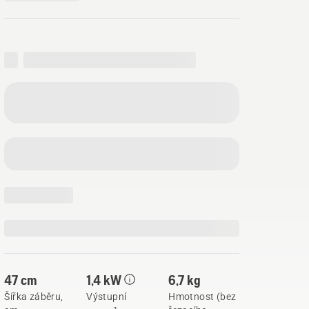
47 cm
1,4 kW
6,7 kg
Šířka záběru,
Výstupní
Hmotnost (bez