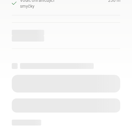
Vodič ohraničující
250 m
smyčky