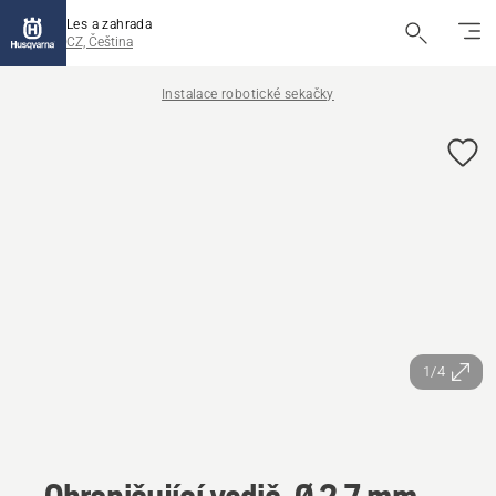
Les a zahrada
CZ, Čeština
Instalace robotické sekačky
1/4
Ohraničující vodič, Ø 2,7 mm