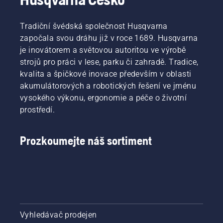
časté.
zapnete
či
Tradiční švédská společnost Husqvarna
vypnete
započala svou dráhu již v roce 1689. Husqvarna
stisknutím
tlačítka
je inovátorem a světovou autoritou ve výrobě
na
strojů pro práci v lese, parku či zahradě. Tradice,
akumulátorovém
kvalita a špičkové inovace především v oblasti
vyžínači.
akumulátorových a robotických řešení ve jménu
vysokého výkonu, ergonomie a péče o životní
prostředí.
Prozkoumejte náš sortiment
Vyhledávač prodejen