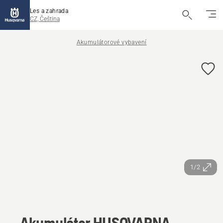
Les a zahrada
CZ, Čeština
Akumulátorové vybavení
1/2
Akumulátor HUSQVARNA