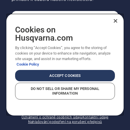
SPOTŘEBITELSKÉ
Cookies on
Husqvarna.com
PROFESIONÁLNÍ
By clicking “Accept Cookies”, you agree to the storing of
cookies on your device to enhance site navigation, analyze
site usage, and assist in our marketing efforts.
Cookie Policy
ACCEPT COOKIES
DO NOT SELL OR SHARE MY PERSONAL
INFORMATION
© Husqvarna AB (publ). Všechna práva vyhrazena.
Zobrazené ceny jsou doporučené prodejní ceny s DPH.
Zásady používání souborů cookie
Smluvní podmínky
Oznámení o ochraně osobních údajů
Kontaktní údaje
Nahlašování podezření na porušení předpisů