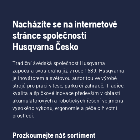
plány.
oddělení
akumulátoru
můžete
S akumulátorovými
elektrických
při
pracovat
výrobky
a akumulátorových
sečení
déle bez
budou
ručně
jemné
přestávek.
Nacházíte se na internetové
takové
nesených
trávy.
stránce společnosti
nepříjemnosti
strojů ve
Režim
mnohem
společnosti
savE
Husqvarna Česko
méně
Husqvarna.
jednoduše
časté.
zapnete
či
Tradiční švédská společnost Husqvarna
vypnete
započala svou dráhu již v roce 1689. Husqvarna
stisknutím
tlačítka
je inovátorem a světovou autoritou ve výrobě
na
strojů pro práci v lese, parku či zahradě. Tradice,
akumulátorovém
kvalita a špičkové inovace především v oblasti
vyžínači.
akumulátorových a robotických řešení ve jménu
vysokého výkonu, ergonomie a péče o životní
prostředí.
Prozkoumejte náš sortiment