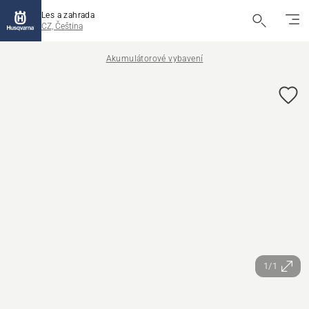
Les a zahrada
CZ, Čeština
Akumulátorové vybavení
1/1