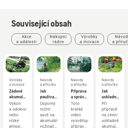
Související obsah
Akce
Nákupní
Výrobky
Návod
a události
rádce
a inovace
a příru
Výrobky
Návody
Návody
Návody
a inovace
a příručky
a příručky
a příručky
Zádové
Jak
Příprava
Jak
akumulátory:
používat
a správný
uskladnit
Revoluce
režim
způsob
akumulátor
Výkon
Úsporný
Toto
Při
pro ručně
savE na
instalace
Husqvarna
a odolnost
režim
krátké
přípravě
nesené
akumulátorovém
zádového
přes
nebo
savE na
video
na zimní
akumulátorové
vyžínači
akumulátoru
zimu
nízké
akumulátorovém
vysvětluje
uskladnění
nástroje
emise
vyžínači
přípravu
akumulátorů