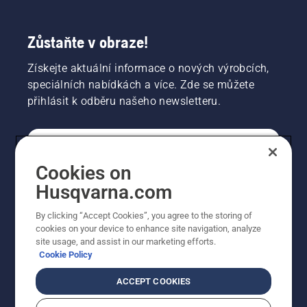
Zůstaňte v obraze!
Získejte aktuální informace o nových výrobcích,
speciálních nabídkách a více. Zde se můžete
přihlásit k odběru našeho newsletteru.
SPOTŘEBITELSKÉ
Cookies on
Husqvarna.com
PROFESIONÁLNÍ
By clicking “Accept Cookies”, you agree to the storing of
cookies on your device to enhance site navigation, analyze
site usage, and assist in our marketing efforts.
Cookie Policy
ACCEPT COOKIES