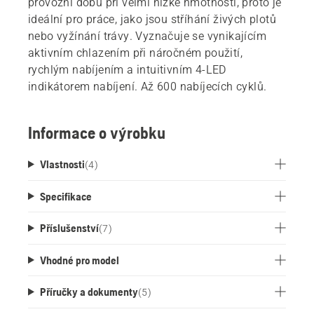
provozní dobu při velmi nízké hmotnosti, proto je
ideální pro práce, jako jsou stříhání živých plotů
nebo vyžínání trávy. Vyznačuje se vynikajícím
aktivním chlazením při náročném použití,
rychlým nabíjením a intuitivním 4-LED
indikátorem nabíjení. Až 600 nabíjecích cyklů.
Informace o výrobku
Vlastnosti
(
4
)
Specifikace
Příslušenství
(
7
)
Vhodné pro model
Příručky a dokumenty
(
5
)