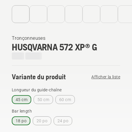
Tronçonneuses
HUSQVARNA 572 XP® G
Variante du produit
Afficher la liste
Longueur du guide-chaîne
45 cm
50 cm
60 cm
Bar length
18 po
20 po
24 po