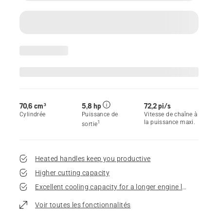
70,6 cm³
5,8 hp
72,2 pi/s
Cylindrée
Puissance de
Vitesse de chaîne à
la puissance maxi.
1
sortie
Heated handles keep you productive
Higher cutting capacity
Excellent cooling capacity for a longer engine life
Voir toutes les fonctionnalités