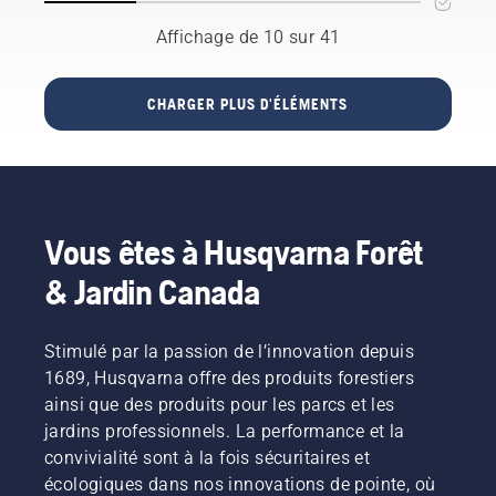
apporté
travail et
savons
ici
des
Affichage de 10 sur 41
quels
quelques-
utilisateurs
facteurs
unes des
particuliers.
sont
principales
Avant
CHARGER PLUS D'ÉLÉMENTS
importants
améliorations
d’acheter
lorsque
une scie
vous
à chaîne,
décidez
posez-
quelle
vous
scie
quelques
convient
Vous êtes à Husqvarna Forêt
questions
le mieux
sur la
& Jardin Canada
à vos
façon
besoins.
dont
vous
Stimulé par la passion de l’innovation depuis
l’utiliserez.
1689, Husqvarna offre des produits forestiers
Les
ainsi que des produits pour les parcs et les
réponses
jardins professionnels. La performance et la
vous
aideront
convivialité sont à la fois sécuritaires et
à choisir
écologiques dans nos innovations de pointe, où
la bonne