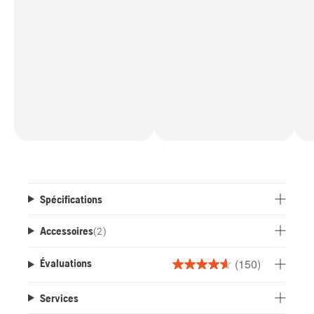
Spécifications
Accessoires
(
2
)
(150)
Évaluations
4.7
étoile(s)
Services
sur