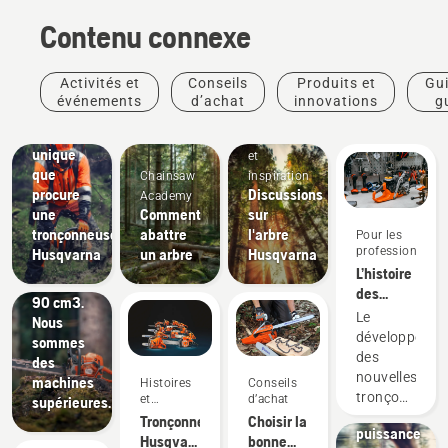
Contenu connexe
Activités et
Conseils
Produits et
Gui
Découvrez
événements
d’achat
innovations
g
la
pra
sensation
Histoires
Produits
unique
et
et
que
Chainsaw
inspiration
innovations
procure
Discussions
Academy
Les
une
Comment
sur
nouvelles
tronçonneuse
abattre
l'arbre
Pour les
scies à
professionnels
Husqvarna
un arbre
Husqvarna
chaîne
L’histoire
de
des
Arboristes
90 cm3.
nouvelles
et
Le
Nous
tronçonneuse
professionnels
développeme
sommes
professionnell
de
des
des
60 cm3
l'entretien
nouvelles
machines
Histoires
Conseils
des arbres
tronçonneuse
et
d’achat
supérieures.
Une
inspiration
Husqvarna
Tronçonneuses
Choisir la
puissance
560 XP®
Husqvarna –
bonne