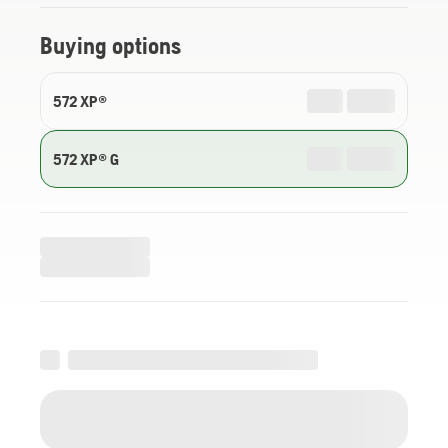
Buying options
572 XP®
572 XP® G