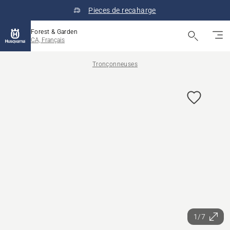
Pieces de recaharge
Forest & Garden
CA, Français
Tronçonneuses
1/7