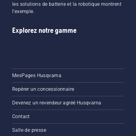
les solutions de batterie et la robotique montrent
taille et
l’exemple.
le bon
type de
scie à
Explorez notre gamme
chaîne.
MesPages Husqvarna
Repérer un concessionnaire
Devenez un revendeur agréé Husqvarna
Contact
Salle de presse