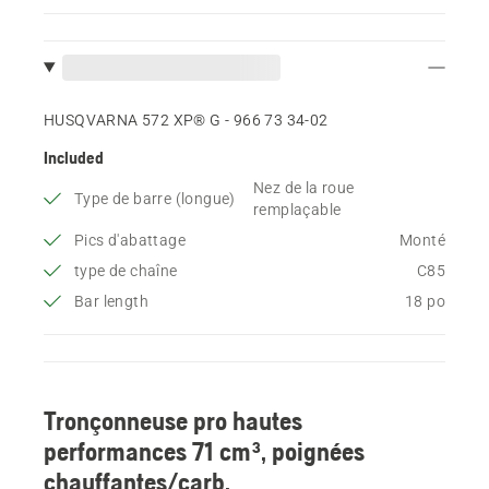
HUSQVARNA 572 XP® G - 966 73 34‑02
Included
Nez de la roue
Type de barre (longue)
remplaçable
Pics d'abattage
Monté
type de chaîne
C85
Bar length
18 po
Tronçonneuse pro hautes
performances 71 cm³, poignées
chauffantes/carb.