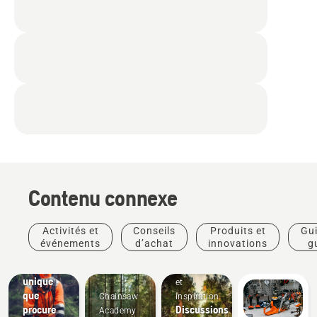
Contenu connexe
Activités et
Conseils
Produits et
Gui
Découvrez
événements
d’achat
innovations
g
la
pra
sensation
Histoires
Produits
unique
et
et
que
Chainsaw
inspiration
innovations
procure
Discussions
Academy
Les