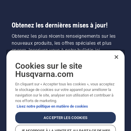
Obtenez les dernières mises à jour!
Obtenez les plus récents renseignements sur les
nouveaux produits, les offres spéciales et plus
encore. Inscrivez-vous à notre bulletin ici.
Cookies sur le site
INSCRIPTION À LA NEWSLETTER
Husqvarna.com
En cliquant sur « Accepter tous les cookies », vous acceptez
le stockage de cookies sur votre appareil pour améliorer la
navigation sur le site, analyser son utilisation et contribuer à
nos efforts de marketing.
Lisez notre politique en matière de cookies
ACCEPTER LES COOKIES
©2026 Husqvarna AB (publ.). En raison de
JE M’OPPOSE À LA VENTE ET AU PARTAGE DE MES