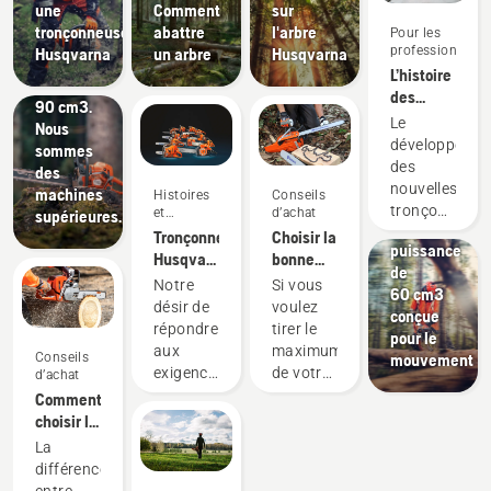
une
Comment
sur
nouvelles
tronçonneuse
abattre
l'arbre
Pour les
scies à
professionnels
Husqvarna
un arbre
Husqvarna
chaîne
L’histoire
de
des
Arboristes
90 cm3.
nouvelles
et
Le
Nous
tronçonneuse
professionnels
développeme
sommes
professionnell
de
des
des
60 cm3
l'entretien
nouvelles
machines
Histoires
Conseils
des arbres
tronçonneuse
et
d’achat
supérieures.
Une
inspiration
Husqvarna
Tronçonneuses
Choisir la
puissance
560 XP®
Husqvarna –
bonne
de
Mark II
alimentées
chaîne
Notre
Si vous
60 cm3
et
par nos
de
désir de
voulez
conçue
562 XP®
utilisateurs
tronçonneuse :
répondre
tirer le
pour le
Mark II
depuis
quelques
aux
maximum
Conseils
mouvement
est
1959
conseils
exigences
de votre
d’achat
l’histoire
réelles
tronçonneuse,
Comment
d’innombrabl
des
il est
choisir la
améliorations
professionnels
important
tronçonneuse
La
Des
de la
de
qui
différence
coupes
foresterie
choisir la
répond le
entre