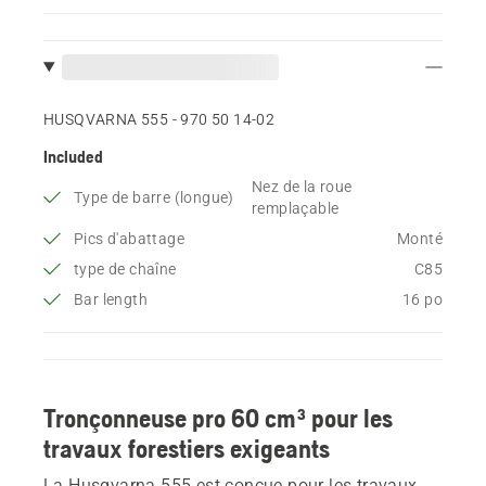
HUSQVARNA 555 - 970 50 14‑02
Included
Nez de la roue
Type de barre (longue)
remplaçable
Pics d'abattage
Monté
type de chaîne
C85
Bar length
16 po
Tronçonneuse pro 60 cm³ pour les
travaux forestiers exigeants
La Husqvarna 555 est conçue pour les travaux