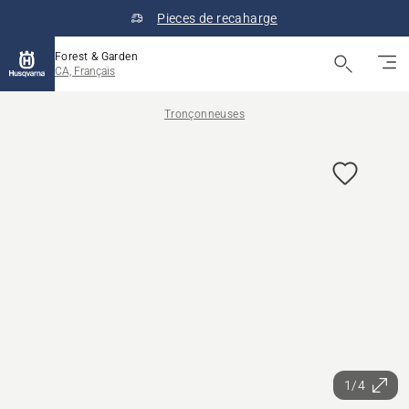
Pieces de recaharge
Forest & Garden
CA, Français
Tronçonneuses
1/4