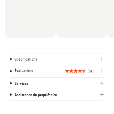
Spécifications
(66)
Évaluations
4.5
étoile(s)
Services
sur
5.
Assistance du propriétaire
66
évaluations