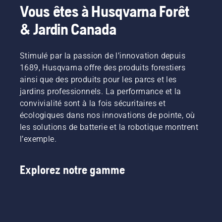
quelques
convient
Vous êtes à Husqvarna Forêt
questions
le mieux
sur la
& Jardin Canada
à vos
façon
besoins.
dont
vous
Stimulé par la passion de l’innovation depuis
l’utiliserez.
1689, Husqvarna offre des produits forestiers
Les
ainsi que des produits pour les parcs et les
réponses
jardins professionnels. La performance et la
vous
aideront
convivialité sont à la fois sécuritaires et
à choisir
écologiques dans nos innovations de pointe, où
la bonne
les solutions de batterie et la robotique montrent
taille et
l’exemple.
le bon
type de
scie à
Explorez notre gamme
chaîne.