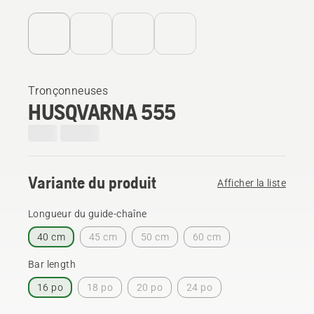
Tronçonneuses
HUSQVARNA 555
Variante du produit
Afficher la liste
Longueur du guide-chaîne
40 cm
45 cm
50 cm
60 cm
Bar length
16 po
18 po
20 po
24 po