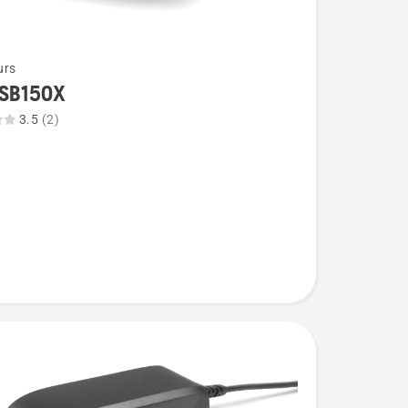
urs
SB150X
3.5
(2)
X,