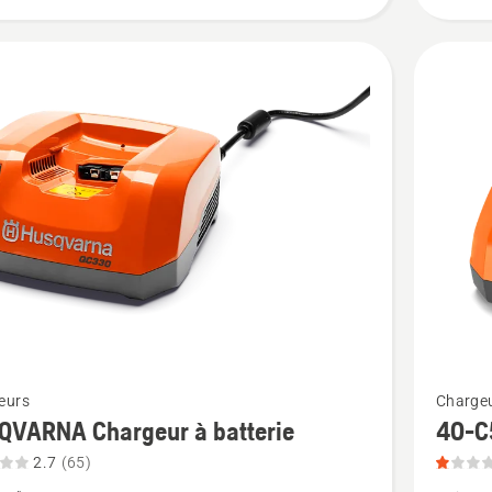
du
produit
2.701
sur
5
Voir
eurs
Charge
plus
QVARNA Chargeur à batterie
40-C
de
2.7
(65)
détails