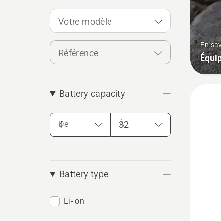
Votre modèle
En sav
Référence
Équip
Battery capacity
De
À
Battery type
Li-Ion