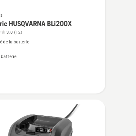
es
erie HUSQVARNA BLi200X
3.0
(12)
 de la batterie
 batterie
ARNA
,