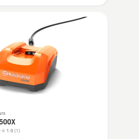
urs
500X
1.0
(1)