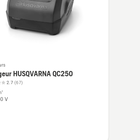
urs
geur HUSQVARNA QC250
2.7
(67)
n"
0 V
r
ARNA