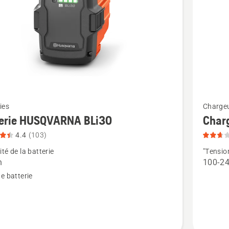
Voir
ies
Charge
plus
terie HUSQVARNA BLi30
Char
de
4.4
(103)
détails
té de la batterie
"Tensio
sur
h
100-24
e
Chargeu
e batterie
n
ARNA
HUSQV
QC250,
note