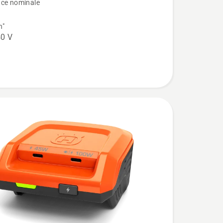
ce nominale
n"
0 V