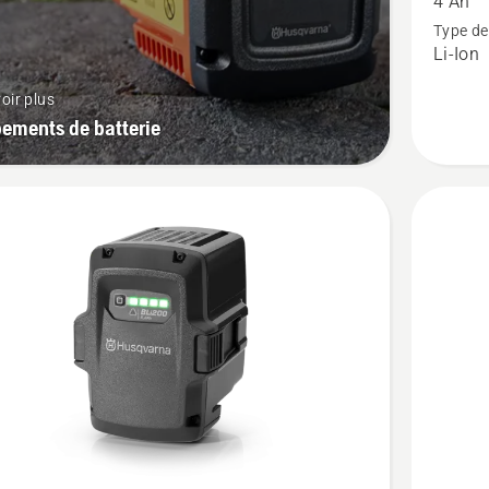
4 Ah
40-
Type de
Li-Ion
B140,
note
oir plus
du
ements de batterie
produit
4.068
sur
5