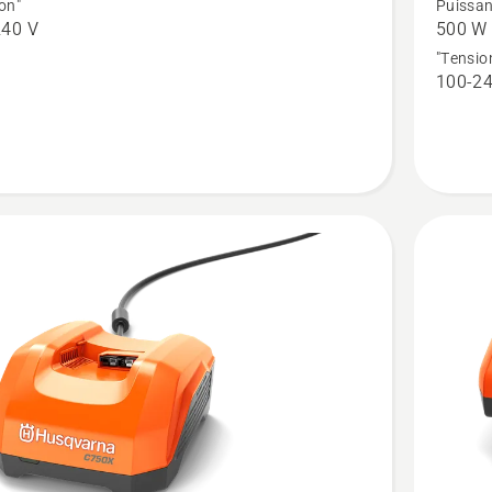
on"
Puissan
sur
240 V
500 W
ARNA
40-
"Tensio
100-24
ur
C500X,
note
,
du
produit
1
sur
5