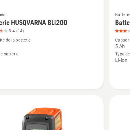
Voir
ies
Batteri
plus
terie HUSQVARNA BLi200
Batt
de
3.4
(14)
détails
té de la batterie
Capacité
sur
5 Ah
e
Batterie
e batterie
Type de
n
Li-Ion
ARNA
HUSQV
,
BLi200X
note
du
produit
3
sur
5