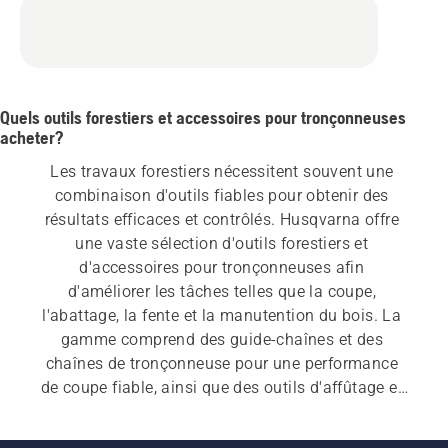
5
Quels outils forestiers et accessoires pour tronçonneuses
acheter?
Les travaux forestiers nécessitent souvent une 
combinaison d'outils fiables pour obtenir des 
résultats efficaces et contrôlés. Husqvarna offre 
une vaste sélection d'outils forestiers et 
d'accessoires pour tronçonneuses afin 
d'améliorer les tâches telles que la coupe, 
l'abattage, la fente et la manutention du bois. La 
gamme comprend des guide-chaînes et des 
chaînes de tronçonneuse pour une performance 
de coupe fiable, ainsi que des outils d'affûtage et 
de l'équipement d'affûtage pour aider à entretenir 
la chaîne de votre tronçonneuse. Vous trouverez 