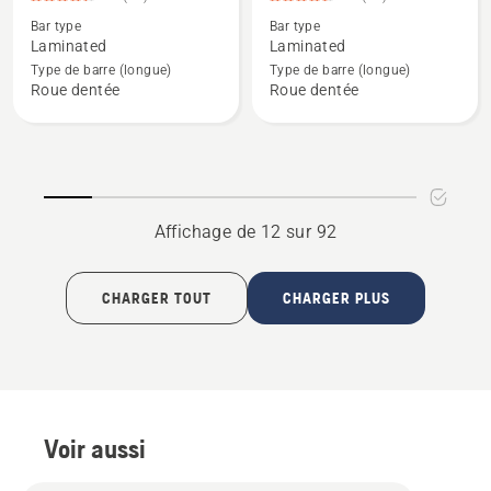
sur
détails
détails
5
Bar type
Bar type
sur
sur
Laminated
Laminated
HL-
HL-
Type de barre (longue)
Type de barre (longue)
Roue dentée
Roue dentée
258
280
0,325
3/8
po
po
0,058
0,050
po,
po
note
-
Affichage de 12 sur 92
du
Mini
produit
(à
CHARGER TOUT
CHARGER PLUS
4.333
profil
sur
bas),
5
note
du
produit
4.516
Voir aussi
sur