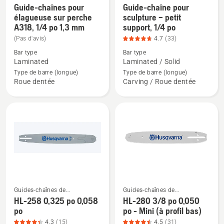
note
note
tronçonneuses à perche
tronçonneuse
Guide-chaînes pour
Guide-chaîne pour
Voir
Voir
du
du
élagueuse sur perche
sculpture – petit
plus
plus
produit
produit
A318, 1/4 po 1,3 mm
support, 1/4 po
de
de
4.017
4.269
(Pas d'avis)
4.7
(33)
détails
détails
sur
sur
Bar type
Bar type
sur
sur
5
5
Laminated
Laminated / Solid
Guide-
Guide-
Type de barre (longue)
Type de barre (longue)
chaînes
chaîne
Roue dentée
Carving / Roue dentée
pour
pour
élagueuse
sculpture
sur
–
perche
petit
A318,
support,
1/4
1/4
po
po,
1,3
note
mm
du
Guides-chaînes de
Guides-chaînes de
Voir
Voir
tronçonneuse
tronçonneuse
produit
HL-258 0,325 po 0,058
HL-280 3/8 po 0,050
plus
plus
po
po - Mini (à profil bas)
4.727
de
de
4.3
(15)
4.5
(31)