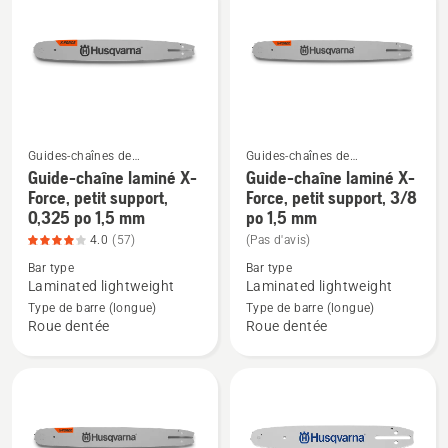
petit
petit
support,
support,
0,325
0,325
po
po
mini
1,3
PIXEL
mm
Guides-chaînes de
Guides-chaînes de
1,1
PIXEL,
tronçonneuse
tronçonneuse
Guide-chaîne laminé X-
Guide-chaîne laminé X-
Voir
Voir
mm,
note
Force, petit support,
Force, petit support, 3/8
plus
plus
note
du
0,325 po 1,5 mm
po 1,5 mm
de
de
du
produit
4.0
(57)
(Pas d'avis)
détails
détails
produit
3.955
Bar type
Bar type
sur
sur
4.524
sur
Laminated lightweight
Laminated lightweight
Guide-
Guide-
sur
5
Type de barre (longue)
Type de barre (longue)
chaîne
chaîne
Roue dentée
Roue dentée
5
laminé
laminé
X-
X-
Force,
Force,
petit
petit
support,
support,