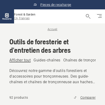
Pieces de recaharge
Forest & Garden
CA, Français
Accueil
Outils de foresterie et
d'entretien des arbres
Afficher tout
Guides-chaînes
Chaînes de tronçonneu
Découvrez notre gamme d'outils forestiers et
d'accessoires pour tronçonneuses. Des guide-
chaînes et chaînes de tronçonneuse aux haches,
coins et outils de manipulation de bûches,
trouvez tout l'équipement fiable dont vous avez
92 products
Comparer
besoin.