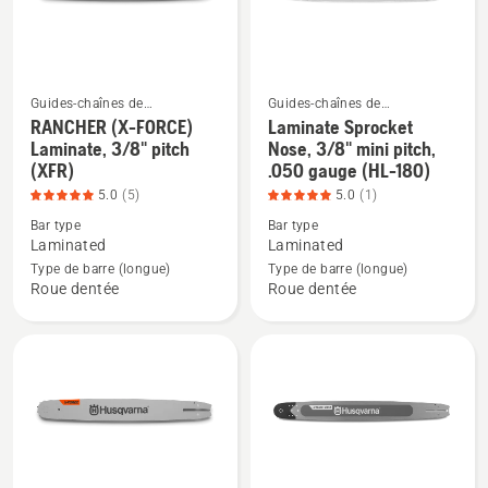
0,325
3/8
po
po
1,5
1,5
mm,
mm
Guides-chaînes de
Guides-chaînes de
tronçonneuse
tronçonneuse
note
RANCHER (X-FORCE)
Laminate Sprocket
Voir
Voir
Laminate, 3/8" pitch
Nose, 3/8" mini pitch,
du
plus
plus
(XFR)
.050 gauge (HL-180)
produit
de
de
5.0
(5)
5.0
(1)
4
détails
détails
Bar type
Bar type
sur
sur
sur
Laminated
Laminated
5
RANCHER
Laminate
Type de barre (longue)
Type de barre (longue)
(X-
Sprocket
Roue dentée
Roue dentée
FORCE)
Nose,
Laminate,
3/8"
3/8"
mini
pitch
pitch,
(XFR),
.050
note
gauge
du
(HL-