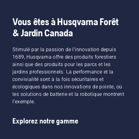
aussi des hachettes, des haches et des haches à 
fendre conçues pour la durabilité et l'équilibre. 
Des outils supplémentaires tels que des barres 
Vous êtes à Husqvarna Forêt
d'abattage, des coins, des crochets à bûches et 
& Jardin Canada
des pinces de levage aident à améliorer le 
contrôle lors de l'abattage d'arbres et de la 
manipulation de bois lourd. Des accessoires 
Stimulé par la passion de l’innovation depuis
pratiques, y compris des ceintures forestières et 
1689, Husqvarna offre des produits forestiers
des outils de mesure, soutiennent davantage un 
ainsi que des produits pour les parcs et les
travail efficace et organisé en forêt.
jardins professionnels. La performance et la
convivialité sont à la fois sécuritaires et
écologiques dans nos innovations de pointe, où
les solutions de batterie et la robotique montrent
l’exemple.
Explorez notre gamme