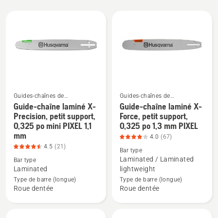
All
products
Guides-chaînes de
Guides-chaînes de
tronçonneuse
tronçonneuse
Guide-chaîne laminé X-
Guide-chaîne laminé X-
Voir
Voir
Precision, petit support,
Force, petit support,
plus
plus
0,325 po mini PIXEL 1,1
0,325 po 1,3 mm PIXEL
mm
de
de
4.0
(67)
détails
détails
4.5
(21)
Bar type
sur
sur
Laminated / Laminated
Bar type
Laminated
lightweight
Guide-
Guide-
Type de barre (longue)
Type de barre (longue)
chaîne
chaîne
Roue dentée
Roue dentée
laminé
laminé
X-
X-
Precision,
Force,