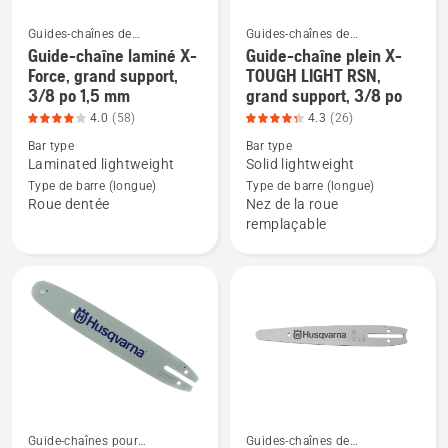
produit
180),
5
note
Guides-chaînes de
Guides-chaînes de
tronçonneuse
tronçonneuse
sur
du
Guide-chaîne laminé X-
Guide-chaîne plein X-
Voir
Voir
Force, grand support,
TOUGH LIGHT RSN,
5
produit
plus
plus
3/8 po 1,5 mm
grand support, 3/8 po
5
de
de
4.0
(58)
4.3
(26)
sur
détails
détails
Bar type
Bar type
5
sur
sur
Laminated lightweight
Solid lightweight
Guide-
Guide-
Type de barre (longue)
Type de barre (longue)
Roue dentée
Nez de la roue
chaîne
chaîne
remplaçable
laminé
plein
X-
X-
Force,
TOUGH
grand
LIGHT
support,
RSN,
3/8
grand
po
support,
1,5
3/8
mm,
po,
Guide-chaînes pour
Guides-chaînes de