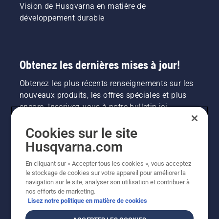
Vision de Husqvarna en matière de
développement durable
Obtenez les dernières mises à jour!
Obtenez les plus récents renseignements sur les
nouveaux produits, les offres spéciales et plus
encore. Inscrivez-vous à notre bulletin ici.
Cookies sur le site
INSCRIPTION À LA NEWSLETTER
Husqvarna.com
En cliquant sur « Accepter tous les cookies », vous acceptez
le stockage de cookies sur votre appareil pour améliorer la
navigation sur le site, analyser son utilisation et contribuer à
nos efforts de marketing.
Lisez notre politique en matière de cookies