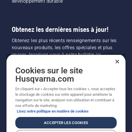
développement durable
Obtenez les dernières mises à jour!
Obtenez les plus récents renseignements sur les
nouveaux produits, les offres spéciales et plus
encore. Inscrivez-vous à notre bulletin ici.
Cookies sur le site
INSCRIPTION À LA NEWSLETTER
Husqvarna.com
En cliquant sur « Accepter tous les cookies », vous acceptez
le stockage de cookies sur votre appareil pour améliorer la
navigation sur le site, analyser son utilisation et contribuer à
nos efforts de marketing.
Lisez notre politique en matière de cookies
ACCEPTER LES COOKIES