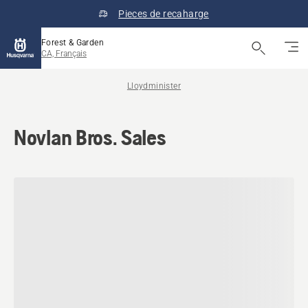
Pieces de recaharge
Forest & Garden
CA, Français
Lloydminister
Novlan Bros. Sales