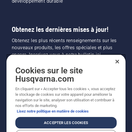
développement durable
Obtenez les dernières mises à jour!
Obtenez les plus récents renseignements sur les
nouveaux produits, les offres spéciales et plus
encore. Inscrivez-vous à notre bulletin ici.
Cookies sur le site
INSCRIPTION À LA NEWSLETTER
Husqvarna.com
En cliquant sur « Accepter tous les cookies », vous acceptez
le stockage de cookies sur votre appareil pour améliorer la
navigation sur le site, analyser son utilisation et contribuer à
nos efforts de marketing.
Lisez notre politique en matière de cookies
ACCEPTER LES COOKIES