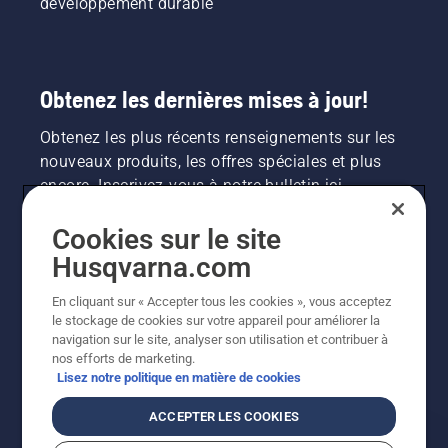
développement durable
Obtenez les dernières mises à jour!
Obtenez les plus récents renseignements sur les
nouveaux produits, les offres spéciales et plus
encore. Inscrivez-vous à notre bulletin ici.
Cookies sur le site
INSCRIPTION À LA NEWSLETTER
Husqvarna.com
En cliquant sur « Accepter tous les cookies », vous acceptez
le stockage de cookies sur votre appareil pour améliorer la
navigation sur le site, analyser son utilisation et contribuer à
nos efforts de marketing.
Lisez notre politique en matière de cookies
ACCEPTER LES COOKIES