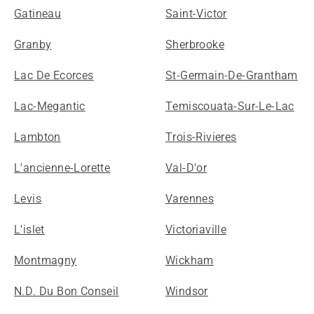
Gatineau
Saint-Victor
Granby
Sherbrooke
Lac De Ecorces
St-Germain-De-Grantham
Lac-Megantic
Temiscouata-Sur-Le-Lac
Lambton
Trois-Rivieres
L'ancienne-Lorette
Val-D'or
Levis
Varennes
L'islet
Victoriaville
Montmagny
Wickham
N.D. Du Bon Conseil
Windsor