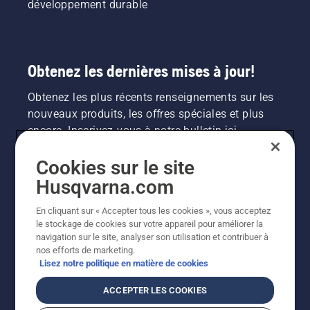
développement durable
Obtenez les dernières mises à jour!
Obtenez les plus récents renseignements sur les
nouveaux produits, les offres spéciales et plus
encore. Inscrivez-vous à notre bulletin ici.
Cookies sur le site
INSCRIPTION À LA NEWSLETTER
Husqvarna.com
En cliquant sur « Accepter tous les cookies », vous acceptez
le stockage de cookies sur votre appareil pour améliorer la
navigation sur le site, analyser son utilisation et contribuer à
nos efforts de marketing.
Lisez notre politique en matière de cookies
ACCEPTER LES COOKIES