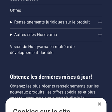
Offres
Renseignements juridiques sur le produit
Autres sites Husqvarna
Vision de Husqvarna en matière de
développement durable
Obtenez les dernières mises à jour!
Obtenez les plus récents renseignements sur les
nouveaux produits, les offres spéciales et plus
encore. Inscrivez-vous à notre bulletin ici.
Cookies sur le site
INSCRIPTION À LA NEWSLETTER