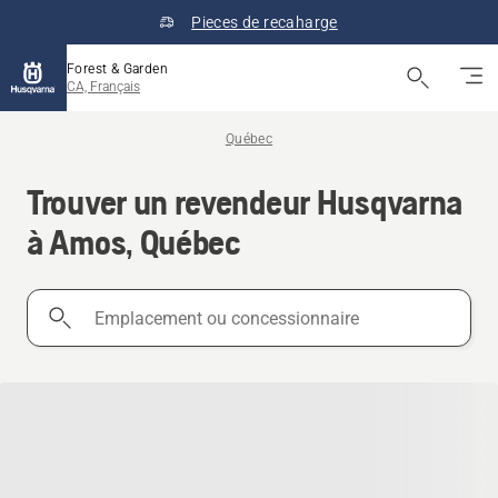
Pieces de recaharge
Forest & Garden
CA, Français
Québec
Trouver un revendeur Husqvarna
à Amos, Québec
Emplacement
ou
concessionnaire