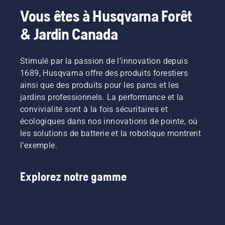
possibilités
plein
et à
de
l’utilisation,
silencieux
Vous êtes à Husqvarna Forêt
pour
régime,
batteries
partager
ce qui
et plus
vous et
& Jardin Canada
tout en
portatifs
nos
vous
écologiques.
votre
conservant
chez
batteries
permet
propriété.
le couple
Husqvarna.
en les
de
pour
louant
travailler
Stimulé par la passion de l’innovation depuis
permettre
dans des
plus
1689, Husqvarna offre des produits forestiers
à
cabanons
longtemps
ainsi que des produits pour les parcs et les
l’utilisateur
numériques
sans
jardins professionnels. La performance et la
de
appelés
vous
convivialité sont à la fois sécuritaires et
préserver
« Tools
interruptions.
la durée
for You »
écologiques dans nos innovations de pointe, où
de vie de
dans de
les solutions de batterie et la robotique montrent
la
nombreux
l’exemple.
batterie
pays.
pendant
la coupe
Explorez notre gamme
légère du
gazon. Il
suffit
d’appuyer
sur un