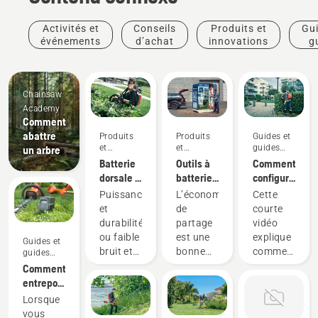
Activités et
Conseils
Produits et
Gui
événements
d’achat
innovations
g
pra
Chainsaw
Academy
Comment
abattre
Produits
Produits
Guides et
et
et
guides
un arbre
innovations
innovations
pratiques
Batterie
Outils à
Comment
dorsale :
batterie
configurer
Une
à
et
Puissance
L’économie
Cette
révolution
partager
ajuster
et
de
courte
pour les
au
correctement
durabilité
partage
vidéo
outils
moyen
le sac à
ou faible
est une
explique
Guides et
motorisés
de
dos de
bruit et
bonne
comment
guides
à
remises
batterie
pratiques
durabilité?
façon
configurer
Comment
batterie
numériques
Avec
responsable
et régler
entreposer
portatifs
notre
d’utiliser
la
votre
Lorsque
solution
des
batterie
batterie
vous