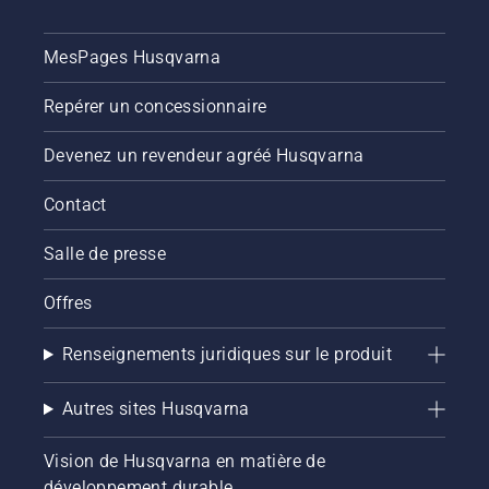
bouton
du
coupe-
MesPages Husqvarna
herbe à
batterie
Repérer un concessionnaire
pour
activer
Devenez un revendeur agréé Husqvarna
ou
désactiver
Contact
le mode
savE.
Salle de presse
Offres
Renseignements juridiques sur le produit
Autres sites Husqvarna
Vision de Husqvarna en matière de
développement durable