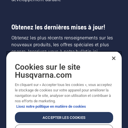
Obtenez les dernières mises à jour!
Obtenez les plus récents renseignements sur les
nouveaux produits, les offres spéciales et plus
encore. Inscrivez-vous à notre bulletin ici.
Cookies sur le site
INSCRIPTION À LA NEWSLETTER
Husqvarna.com
En cliquant sur « Accepter tous les cookies », vous acceptez
le stockage de cookies sur votre appareil pour améliorer la
navigation sur le site, analyser son utilisation et contribuer à
nos efforts de marketing.
Lisez notre politique en matière de cookies
ACCEPTER LES COOKIES
©2026 Husqvarna AB (publ.). En raison de