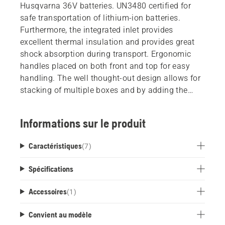
Husqvarna 36V batteries. UN3480 certified for
safe transportation of lithium-ion batteries.
Furthermore, the integrated inlet provides
excellent thermal insulation and provides great
shock absorption during transport. Ergonomic
handles placed on both front and top for easy
handling. The well thought-out design allows for
stacking of multiple boxes and by adding the
Husqvarna multi adapter plate (to be sold
separately), the box can also be connected to
Informations sur le produit
third part case systems.
Caractéristiques
(
7
)
Spécifications
Accessoires
(
1
)
Convient au modèle