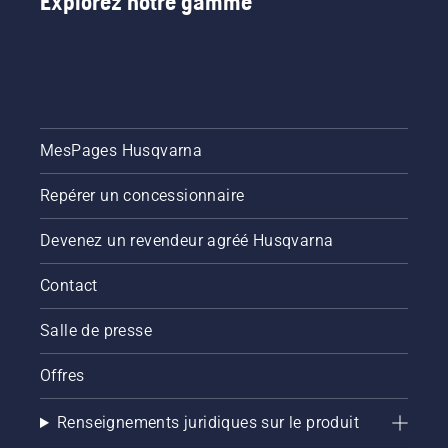
Explorez notre gamme
légère du
gazon. Il
suffit
d’appuyer
sur un
bouton
du
coupe-
MesPages Husqvarna
herbe à
batterie
Repérer un concessionnaire
pour
activer
Devenez un revendeur agréé Husqvarna
ou
désactiver
Contact
le mode
savE.
Salle de presse
Offres
Renseignements juridiques sur le produit