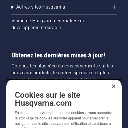
Autres sites Husqvarna
Vision de Husqvarna en matière de
développement durable
Obtenez les dernières mises à jour!
Obtenez les plus récents renseignements sur les
nouveaux produits, les offres spéciales et plus
encore. Inscrivez-vous à notre bulletin ici.
Cookies sur le site
INSCRIPTION À LA NEWSLETTER
Husqvarna.com
En cliquant sur « Accepter tous les cookies », vous acceptez
le stockage de cookies sur votre appareil pour améliorer la
navigation sur le site, analyser son utilisation et contribuer à