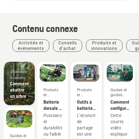
Contenu connexe
Activités et
Conseils
Produits et
Gui
événements
d’achat
innovations
g
pra
Chainsaw
Academy
Comment
abattre
Produits
Produits
Guides et
et
et
guides
un arbre
innovations
innovations
pratiques
Batterie
Outils à
Comment
dorsale :
batterie
configurer
Une
à
et
Puissance
L’économie
Cette
révolution
partager
ajuster
et
de
courte
pour les
au
correctement
durabilité
partage
vidéo
outils
moyen
le sac à
ou faible
est une
explique
Guides et
motorisés
de
dos de