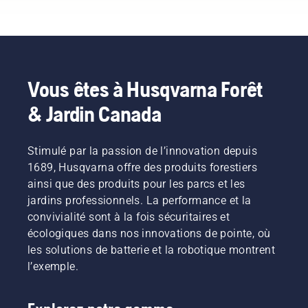
leur
vous
rotation
Johan Svennung,
jardinage,
confortable
déplacent
durée de
ouvrir un
de la tête
chef de
et nous
et réduit
vers des
vie utile.
nouveau
du
produit,
offrons
la
équipements
monde
coupe-
appareils
maintenant
fatigue
motorisés
de
herbe à
électriques
aux gens
lors de
plus
possibilités
plein
et à
de
l’utilisation,
silencieux
Vous êtes à Husqvarna Forêt
pour
régime,
batteries
partager
ce qui
et plus
vous et
& Jardin Canada
tout en
portatifs
nos
vous
écologiques.
votre
conservant
chez
batteries
permet
propriété.
le couple
Husqvarna.
en les
de
pour
louant
travailler
Stimulé par la passion de l’innovation depuis
permettre
dans des
plus
1689, Husqvarna offre des produits forestiers
à
cabanons
longtemps
ainsi que des produits pour les parcs et les
l’utilisateur
numériques
sans
jardins professionnels. La performance et la
de
appelés
vous
convivialité sont à la fois sécuritaires et
préserver
« Tools
interruptions.
la durée
for You »
écologiques dans nos innovations de pointe, où
de vie de
dans de
les solutions de batterie et la robotique montrent
la
nombreux
l’exemple.
batterie
pays.
pendant
la coupe