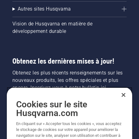
Autres sites Husqvarna
Vision de Husqvarna en matière de
développement durable
Obtenez les dernières mises à jour!
Obtenez les plus récents renseignements sur les
nouveaux produits, les offres spéciales et plus
encore. Inscrivez-vous à notre bulletin ici.
Cookies sur le site
INSCRIPTION À LA NEWSLETTER
Husqvarna.com
En cliquant sur « Accepter tous les cookies », vous acceptez
le stockage de cookies sur votre appareil pour améliorer la
navigation sur le site, analyser son utilisation et contribuer à