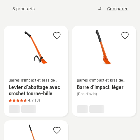
3 products
Comparer
All
products
Voir
Voir
Barres d’impact et bras de
Barres d’impact et bras de
plus
plus
levier
levier
Levier d’abattage avec
Barre d’impact, léger
de
de
crochet tourne-bille
(Pas d'avis)
détails
détails
4.7
(3)
sur
sur
Levier
Barre
d’abattage
d’impact,
avec
léger
crochet