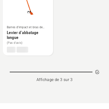
tourne-
bille,
note
du
Voir
produit
Barres d’impact et bras de
plus
4.667
levier
Levier d’abbatage
de
sur
longue
détails
5
(Pas d'avis)
sur
Levier
d’abbatage
longue
Affichage de 3 sur 3