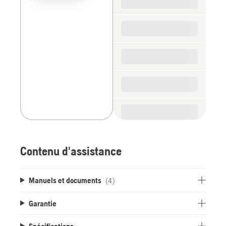
the
spare
parts
Contenu d'assistance
Manuels et documents
(4)
Garantie
Spécifications