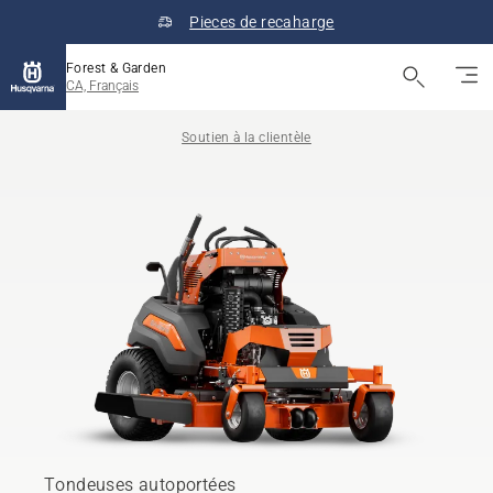
Pieces de recaharge
Forest & Garden
CA, Français
Soutien à la clientèle
Tondeuses autoportées