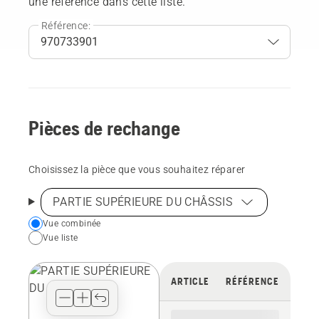
une référence dans cette liste.
Référence:
Pièces de rechange
Choisissez la pièce que vous souhaitez réparer
PARTIE SUPÉRIEURE DU CHÂSSIS
Choose
Vue combinée
Vue liste
your
preferred
view
ARTICLE
RÉFÉRENCE
type
for