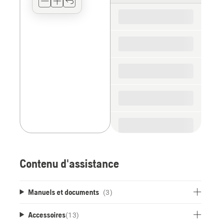
for
the
spare
parts
Contenu d'assistance
Manuels et documents
(3)
Accessoires
(
13
)