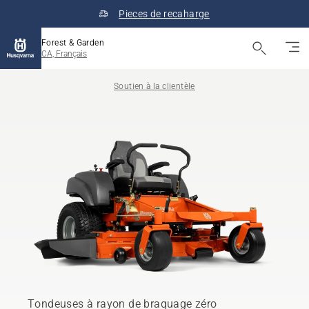
Pieces de recaharge
Forest & Garden
CA, Français
Soutien à la clientèle
Tondeuses à rayon de braquage zéro