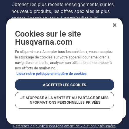
Obtenez les plus récents renseignements sur les
nouveaux produits, les offres spéciales et plus
encore. Inscrivez-vous à notre bulletin ici.
Cookies sur le site
INSCRIPTION À LA NEWSLETTER
Husqvarna.com
En cliquant sur « Accepter tous les cookies », vous acceptez
le stockage de cookies sur votre appareil pour améliorer la
navigation sur le site, analyser son utilisation et contribuer à
nos efforts de marketing.
Lisez notre politique en matière de cookies
ACCEPTER LES COOKIES
©2026 Husqvarna AB (publ.). En raison de
JE M’OPPOSE À LA VENTE ET AU PARTAGE DE MES
l'amélioration continue, le produit peut légèrement
INFORMATIONS PERSONNELLES PRIVÉES
varier par rapport aux images, mais la fonctionnalité de
En quoi pouvons-nous vous aider?
la machine reste inchangée. Tous droits réservés.
Soutien à la clientèle
Politique relative aux témoins
Conditions d’utilisation
Politique de confidentialité
Référence de publication
Signalement de violations présumées