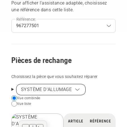
Pour afficher l'assistance adaptée, choisissez
une référence dans cette liste.
Référence:
Pièces de rechange
Choisissez la pièce que vous souhaitez réparer
SYSTÈME D'ALLUMAGE
Choose
Vue combinée
Vue liste
your
preferred
view
ARTICLE
RÉFÉRENCE
type