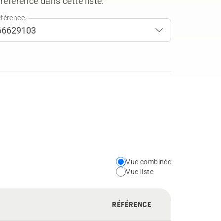
référence dans cette liste.
férence:
Vue combinée
Choose
Vue liste
your
preferred
RÉFÉRENCE
view