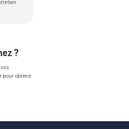
ntretien
hez ?
 vos
r pour obtenir