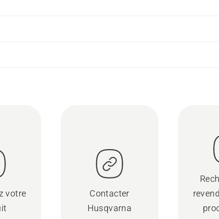
Rech
z votre
Contacter
revend
it
Husqvarna
pro