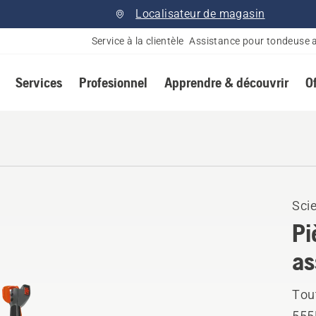
Localisateur de magasin
Service à la clientèle
Assistance pour tondeuse 
Services
Profesionnel
Apprendre & découvrir
O
Scie
Pi
as
Tou
555