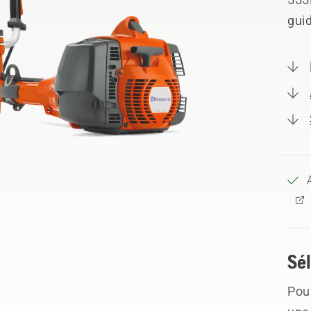
guid
Sél
Pour