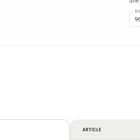
une 
Ré
ARTICLE