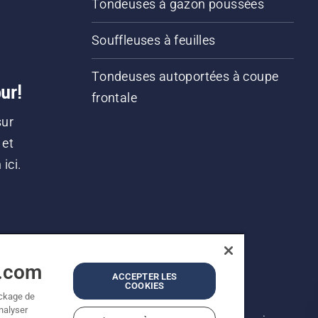
Tondeuses à gazon poussées
Souffleuses à feuilles
Tondeuses autoportées à coupe
ur!
frontale
sur
 et
ici.
a.com
ACCEPTER LES
COOKIES
ockage de
analyser