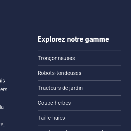
Explorez notre gamme
Tronçonneuses
Robots-tondeuses
uis
Tracteurs de jardin
iers
s
Coupe-herbes
la
Taille-haies
e,