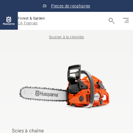
Pieces de recaharge
Forest & Garden
CA, Français
Soutien à la clientèle
Scies à chaîne