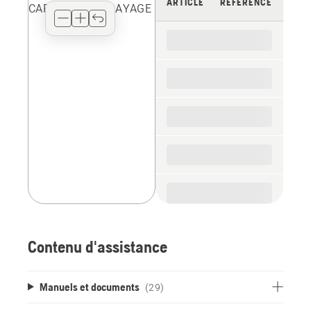
ARTICLE
RÉFÉRENCE
type
for
the
spare
parts
Contenu d'assistance
Manuels et documents
(29)