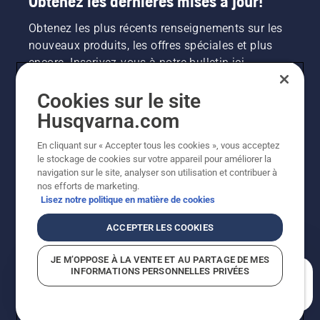
Obtenez les dernières mises à jour!
Obtenez les plus récents renseignements sur les
nouveaux produits, les offres spéciales et plus
encore. Inscrivez-vous à notre bulletin ici.
Cookies sur le site
INSCRIPTION À LA NEWSLETTER
Husqvarna.com
En cliquant sur « Accepter tous les cookies », vous acceptez
le stockage de cookies sur votre appareil pour améliorer la
navigation sur le site, analyser son utilisation et contribuer à
nos efforts de marketing.
Lisez notre politique en matière de cookies
ACCEPTER LES COOKIES
©2026 Husqvarna AB (publ.). En raison de
JE M’OPPOSE À LA VENTE ET AU PARTAGE DE MES
l'amélioration continue, le produit peut légèrement
INFORMATIONS PERSONNELLES PRIVÉES
varier par rapport aux images, mais la fonctionnalité de
En quoi pouvons-nous vous aider?
la machine reste inchangée. Tous droits réservés.
Soutien à la clientèle
Politique relative aux témoins
Conditions d’utilisation
Politique de confidentialité