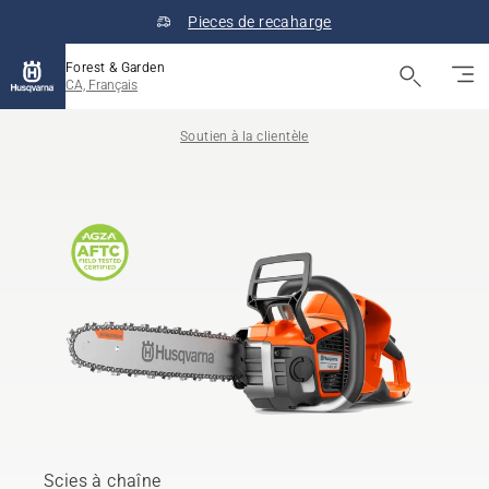
Pieces de recaharge
Forest & Garden
CA, Français
Soutien à la clientèle
Scies à chaîne