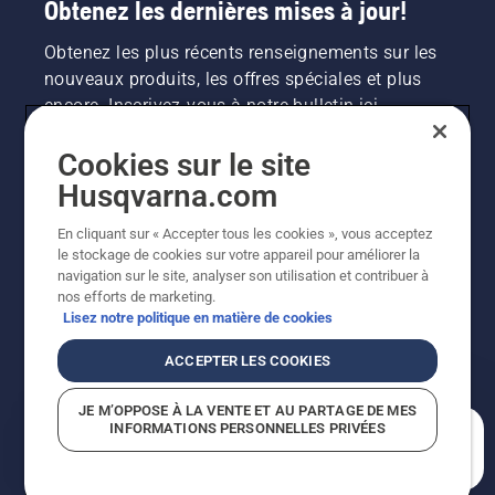
Obtenez les dernières mises à jour!
Obtenez les plus récents renseignements sur les
nouveaux produits, les offres spéciales et plus
encore. Inscrivez-vous à notre bulletin ici.
Cookies sur le site
INSCRIPTION À LA NEWSLETTER
Husqvarna.com
En cliquant sur « Accepter tous les cookies », vous acceptez
le stockage de cookies sur votre appareil pour améliorer la
navigation sur le site, analyser son utilisation et contribuer à
nos efforts de marketing.
Lisez notre politique en matière de cookies
ACCEPTER LES COOKIES
©2026 Husqvarna AB (publ.). En raison de
JE M’OPPOSE À LA VENTE ET AU PARTAGE DE MES
l'amélioration continue, le produit peut légèrement
INFORMATIONS PERSONNELLES PRIVÉES
varier par rapport aux images, mais la fonctionnalité de
En quoi pouvons-nous vous aider?
la machine reste inchangée. Tous droits réservés.
Soutien à la clientèle
Politique relative aux témoins