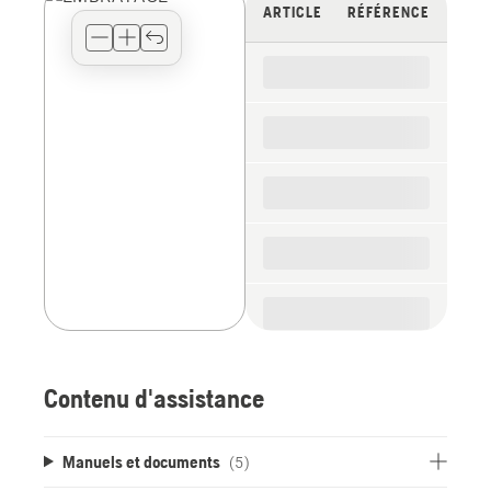
view
ARTICLE
RÉFÉRENCE
type
for
the
spare
parts
Contenu d'assistance
Manuels et documents
(5)