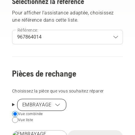
Sélectionnez la référence
Pour afficher l'assistance adaptée, choisissez
une référence dans cette liste.
Référence:
Pièces de rechange
Choisissez la pièce que vous souhaitez réparer
EMBRAYAGE
Choose
Vue combinée
Vue liste
your
preferred