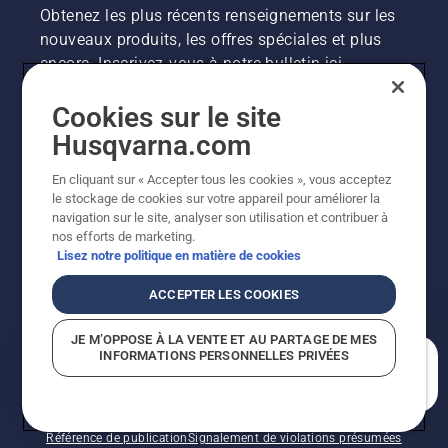
Obtenez les plus récents renseignements sur les
nouveaux produits, les offres spéciales et plus
encore. Inscrivez-vous à notre bulletin ici.
Cookies sur le site
INSCRIPTION À LA NEWSLETTER
Husqvarna.com
En cliquant sur « Accepter tous les cookies », vous acceptez
le stockage de cookies sur votre appareil pour améliorer la
navigation sur le site, analyser son utilisation et contribuer à
nos efforts de marketing.
Lisez notre politique en matière de cookies
ACCEPTER LES COOKIES
©2026 Husqvarna AB (publ.). En raison de
JE M’OPPOSE À LA VENTE ET AU PARTAGE DE MES
l'amélioration continue, le produit peut légèrement
INFORMATIONS PERSONNELLES PRIVÉES
varier par rapport aux images, mais la fonctionnalité de
En quoi pouvons-nous vous aider?
la machine reste inchangée. Tous droits réservés.
Soutien à la clientèle
Politique relative aux témoins
Conditions d’utilisation
Politique de confidentialité
Référence de publication
Signalement de violations présumées