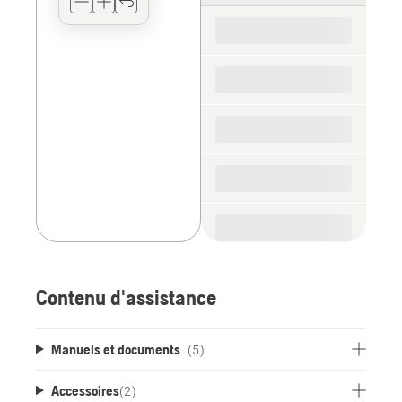
for
the
spare
parts
Contenu d'assistance
Manuels et documents
(5)
Accessoires
(
2
)