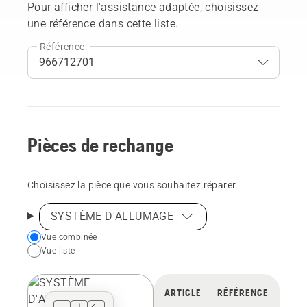
Pour afficher l'assistance adaptée, choisissez
une référence dans cette liste.
Référence:
Pièces de rechange
Choisissez la pièce que vous souhaitez réparer
SYSTÈME D'ALLUMAGE
Choose
Vue combinée
Vue liste
your
preferred
view
ARTICLE
RÉFÉRENCE
type