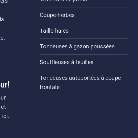
iers
s
Coupe-herbes
la
Taille-haies
e,
Tondeuses à gazon poussées
Souffleuses à feuilles
Tondeuses autoportées à coupe
ur!
frontale
sur
 et
ici.