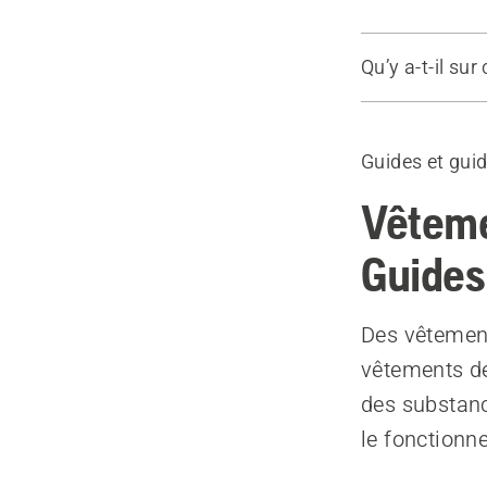
Qu’y a-t-il sur
Guide de lav
Produits r
Guides et gui
Vêteme
Guides
Des vêtement
vêtements de
des substanc
le fonctionn