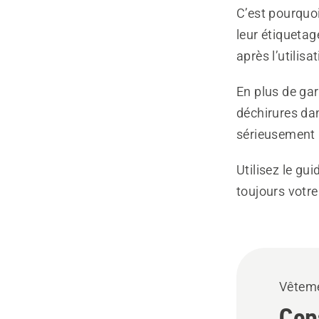
C’est pourquo
leur étiquetag
après l’utilisat
En plus de gar
déchirures dan
sérieusement r
Utilisez le gui
toujours votr
Vêteme
Cons