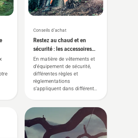
Conseils d’achat
e
Restez au chaud et en
sécurité : les accessoires
de tronçonneuse dont vous
x
En matière de vêtements et
avez besoin pour
d’équipement de sécurité,
otre
commencer
différentes règles et
règlementations
s’appliquent dans différents
pays. Peu importe où vous
erez
vous trouvez, cette liste
la
d’articles vous permettra
çon
d’améliorer votre sécurité
ec
lorsque vous utilisez des
tronçonneuses.