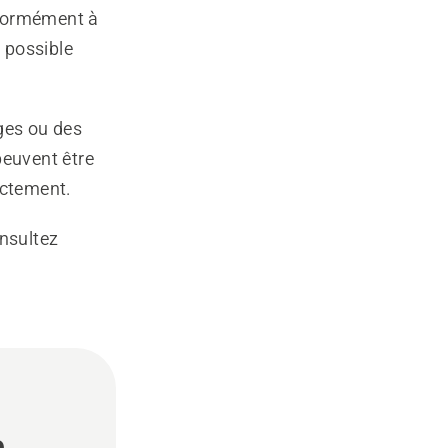
nformément à
e possible
ges ou des
peuvent être
ectement.
onsultez
e