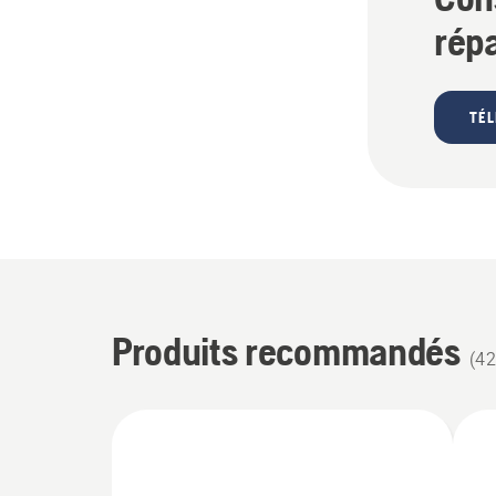
rép
TÉ
Produits recommandés
(
42