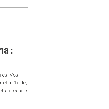
na :
ires. Vos
et à l’huile,
et en réduire