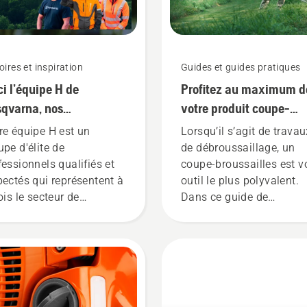
oires et inspiration
Guides et guides pratiques
ci l’équipe H de
Profitez au maximum d
qvarna, nos
votre produit coupe-
lisateurs les plus
broussailles
re équipe H est un
Lorsqu’il s’agit de travau
geants
upe d'élite de
de débroussaillage, un
fessionnels qualifiés et
coupe-broussailles est v
pectés qui représentent à
outil le plus polyvalent.
ois le secteur de
Dans ce guide de
tretien des arbres et celui
l’utilisateur du coupe-
la foresterie. Ensemble,
broussailles, vous trouv
s travaillons à faire
une liste de conseils sur 
gresser ces disciplines
façon de travailler de fa
s un avenir plus sûr et
sécuritaire et efficace av
s durable grâce à des
votre coupe-broussailles