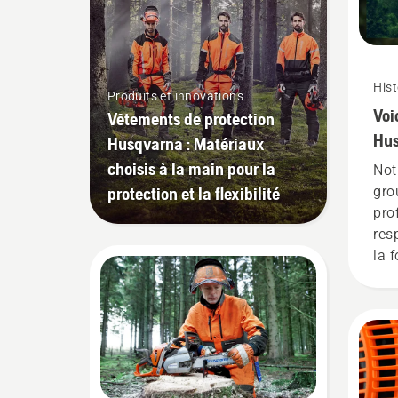
Hist
Produits et innovations
Voi
Vêtements de protection
Hus
Husqvarna : Matériaux
uti
choisis à la main pour la
Not
exi
protection et la flexibilité
gro
pro
res
la f
l'en
de 
nou
pro
ver
plu