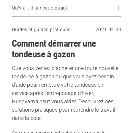
Qu’y a-t-il sur cette page?
Vider le réservoir de carburant
Vérifier et remplacer l’huile
Guides et guides pratiques
2021-02-04
Affûter les lames
Comment démarrer une
Remplir la tondeuse de carburant et d’huile
Nettoyer le filtre à air
tondeuse à gazon
Remplacer la bougie d’allumage
Nettoyer le carburateur
Que vous veniez d’acheter une toute nouvelle
Démarrer le moteur
tondeuse à gazon ou que vous ayez besoin
Recommended products
d’aide pour remettre votre tondeuse en
service après l’entreposage d’hiver,
Husqvarna peut vous aider. Découvrez des
solutions pratiques pour reprendre le travail
dans la cour.
Avez-vous récemment acheté une nouvelle