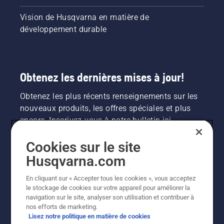
Vision de Husqvarna en matière de
développement durable
Obtenez les dernières mises à jour!
Obtenez les plus récents renseignements sur les
nouveaux produits, les offres spéciales et plus
encore. Inscrivez-vous à notre bulletin ici.
Cookies sur le site
INSCRIPTION À LA NEWSLETTER
Husqvarna.com
En cliquant sur « Accepter tous les cookies », vous acceptez
le stockage de cookies sur votre appareil pour améliorer la
navigation sur le site, analyser son utilisation et contribuer à
nos efforts de marketing.
Lisez notre politique en matière de cookies