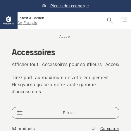
Pieces de recaharge
Forest & Garden
CA, Français
Accueil
Accessoires
Afficher tout
Accessoires pour souffleurs
Accessoires
Tirez parti au maximum de votre équipement
Husqvarna grâce à notre vaste gamme
d'accessoires.
Filtre
64 products
Comparer