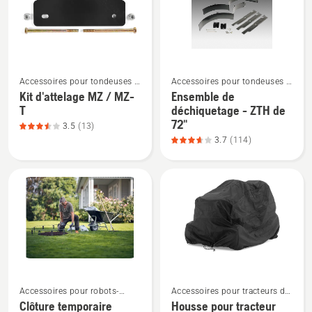
3.743
42
48
sur
po,
po,
5
note
note
du
du
Voir
Voir
produit
produit
Accessoires pour tondeuses à
Accessoires pour tondeuses à
plus
plus
3.819
3.596
rayon de braquage zéro
rayon de braquage zéro
Kit d'attelage MZ / MZ-
Ensemble de
de
de
sur
sur
T
déchiquetage - ZTH de
détails
détails
72"
5
5
3.5
(13)
sur
sur
3.7
(114)
Kit
Ensemble
d'attelage
de
MZ
déchiquetage
/
-
MZ-
ZTH
T,
de
note
72",
du
note
Voir
Voir
produit
du
Accessoires pour robots-
Accessoires pour tracteurs de
plus
plus
3.538
produit
tondeuses
jardin
Clôture temporaire
Housse pour tracteur
de
de