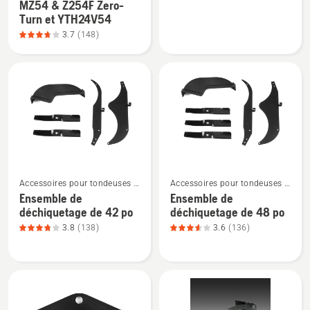
MZ54 & Z254F Zero-
sur
sur
Turn et YTH24V54
Ensemble
Ensemble
3.7
(148)
de
de
déchiquetage
déchiquetage
-
–
convient
MZ 61,
aux
note
tracteurs
du
MZ54
produit
&
3.672
Voir
Voir
Z254F
sur
Accessoires pour tondeuses à
Accessoires pour tondeuses à
plus
plus
rayon de braquage zéro
rayon de braquage zéro
Zero-
5
Ensemble de
Ensemble de
de
de
déchiquetage de 42 po
déchiquetage de 48 po
Turn
détails
détails
3.8
(138)
3.6
(136)
et
sur
sur
YTH24V54,
Ensemble
Ensemble
note
de
de
du
déchiquetage
déchiquetage
produit
de
de