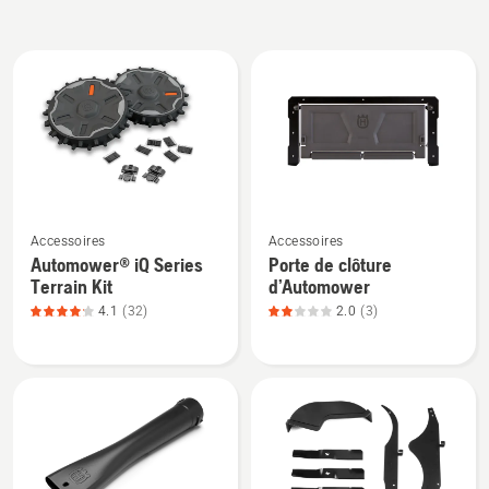
All
products
Voir
Voir
Accessoires
Accessoires
plus
plus
Automower® iQ Series
Porte de clôture
de
de
Terrain Kit
d’Automower
détails
détails
4.1
(32)
2.0
(3)
sur
sur
Automower®
Porte
iQ
de
Series
clôture
Terrain
d’Automower,
Kit,
note
note
du