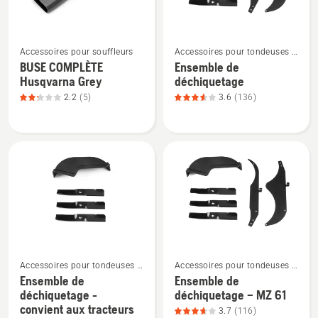
du
produit
produit
2
Voir
Voir
4.094
sur
Accessoires pour souffleurs
Accessoires pour tondeuses à
plus
plus
sur
5
rayon de braquage zéro
BUSE COMPLÈTE
Ensemble de
de
de
5
Husqvarna Grey
déchiquetage
détails
détails
2.2
(5)
3.6
(136)
sur
sur
BUSE
Ensemble
COMPLÈTE
de
Husqvarna
déchiquetage,
Grey,
note
note
du
du
produit
produit
3.596
2.2
sur
sur
5
Voir
Voir
Accessoires pour tondeuses à
Accessoires pour tondeuses à
5
rayon de braquage zéro
rayon de braquage zéro
Ensemble de
Ensemble de
plus
plus
déchiquetage -
déchiquetage – MZ 61
de
de
convient aux tracteurs
3.7
(116)
détails
détails