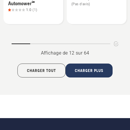
sur
3.658
Automower🅫
(Pas d'avis)
détails
détails
5
sur
1.0
(1)
sur
sur
5
Clôture
Housse
temporaire
pour
Automower🅫,
tracteur
note
du
Affichage de 12 sur 64
produit
1
sur
CHARGER TOUT
CHARGER PLUS
5