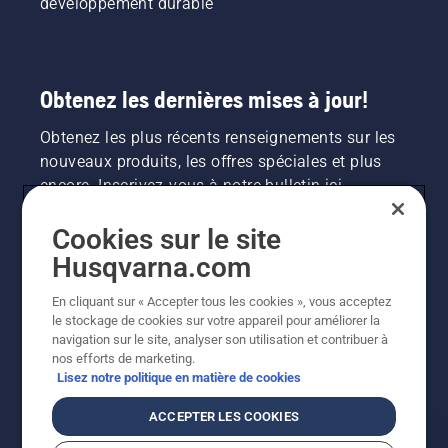
développement durable
Obtenez les dernières mises à jour!
Obtenez les plus récents renseignements sur les
nouveaux produits, les offres spéciales et plus
encore. Inscrivez-vous à notre bulletin ici.
Cookies sur le site
INSCRIPTION À LA NEWSLETTER
Husqvarna.com
En cliquant sur « Accepter tous les cookies », vous acceptez
le stockage de cookies sur votre appareil pour améliorer la
navigation sur le site, analyser son utilisation et contribuer à
nos efforts de marketing.
Lisez notre politique en matière de cookies
ACCEPTER LES COOKIES