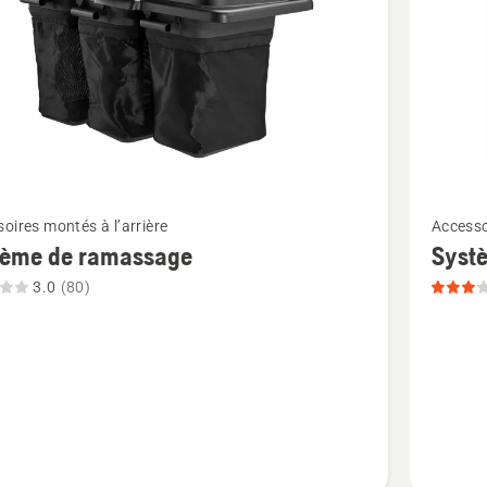
Voir
oires montés à l’arrière
Accesso
plus
tème de ramassage
Syst
de
3.0
(80)
détails
sur
e
Systèm
de
age,
ramassa
note