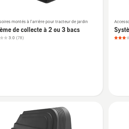
5
Voir
oires montés à l’arrière pour tracteur de jardin
Accesso
plus
ème de collecte à 2 ou 3 bacs
Systè
de
3.0
(78)
détails
sur
e
Systèm
de
e
collecte
à
3 bacs,
note
du
produit
3.013