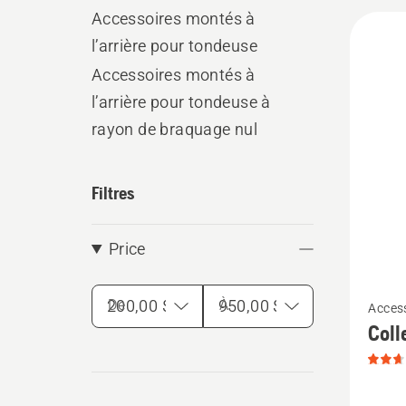
Accessoires montés à
All
l’arrière pour tondeuse
produ
Accessoires montés à
l’arrière pour tondeuse à
rayon de braquage nul
Filtres
Price
Voir
De
À
Access
plus
Coll
de
détails
sur