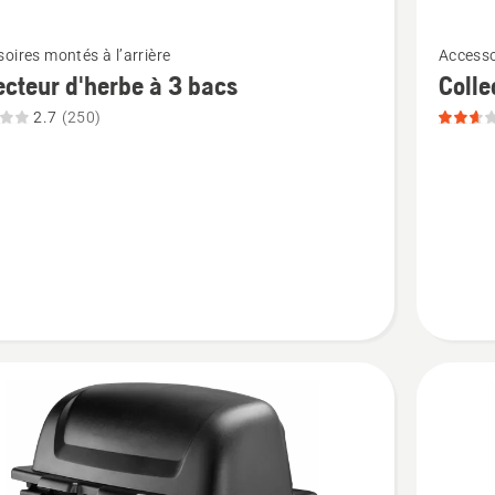
Voir
oires montés à l’arrière
Accesso
plus
ecteur d'herbe à 3 bacs
Colle
de
2.7
(250)
détails
sur
eur
Collecte
triple
sacs,
note
du
produit
2.646
sur
5