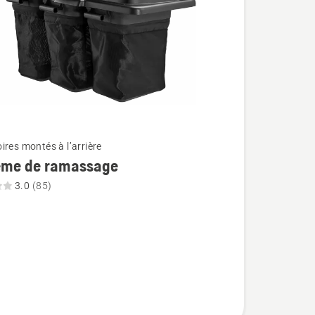
ires montés à l’arrière
ème de ramassage
3.0
(85)
e
ge,