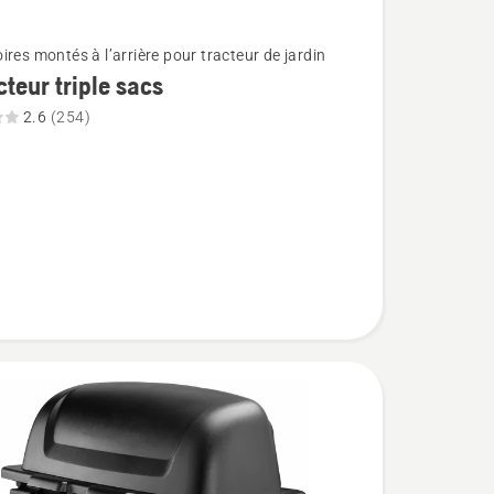
ires montés à l’arrière pour tracteur de jardin
cteur triple sacs
2.6
(254)
ur