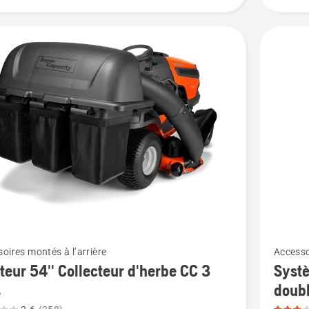
du
produit
3.024
sur
5
Voir
oires montés à l’arrière
Accesso
plus
braquag
teur 54'' Collecteur d'herbe CC 3
Systè
de
s
doub
détails