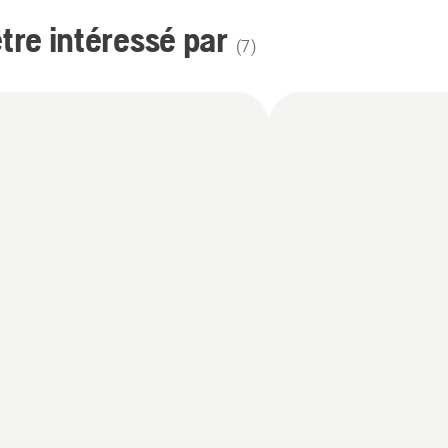
re intéressé par
(
7
)