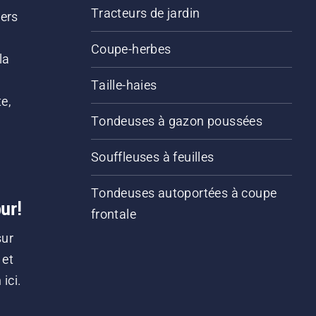
Tracteurs de jardin
iers
s
Coupe-herbes
la
Taille-haies
e,
Tondeuses à gazon poussées
Souffleuses à feuilles
Tondeuses autoportées à coupe
ur!
frontale
sur
 et
ici.