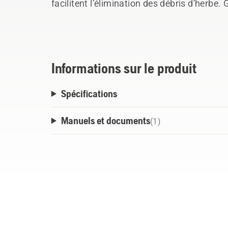
facilitent l’élimination des débris d’herbe.
la courroie du fond, le bac est facile à vider
Informations sur le produit
Spécifications
Manuels et documents
(
1
)