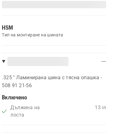
HSM
Тип на монтиране на шината
.325 " Ламинирана шина с тясна опашка -
508 91 21‑56
Включено
Дължина на
13 in
лоста