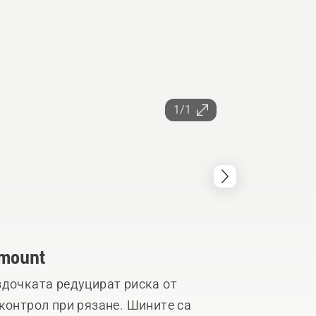
1/1
 mount
здочката редуцират риска от
контрол при рязане. Шините са