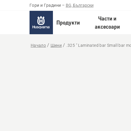
Гори и Градини
–
BG, Български
Части и
Продукти
аксесоари
Начало
Шини
.325 " Laminated bar Small bar m