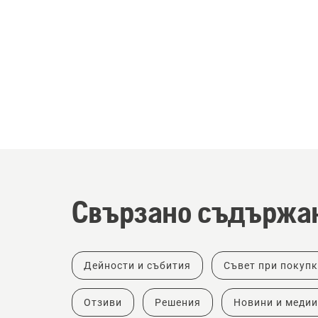
Свързано съдържа
Дейности и събития
Съвет при покуп
Отзиви
Решения
Новини и медии