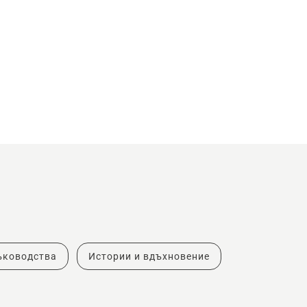
ъководства
Истории и вдъхновение