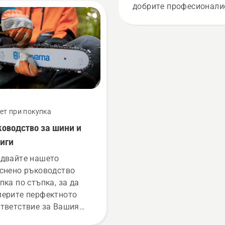
добрите професионали
в тяхната страна в
областта на горското
стопанство и
поддържането на парк
в света. Те са нашият 
за помощ. Те са и наш
най-взискателни
потребители.
ет при покупка
оводство за шини и
иги
двайте нашето
снено ръководство
пка по стъпка, за да
ерите перфектното
тветствие за Вашия
ижен трион Husqvarna.