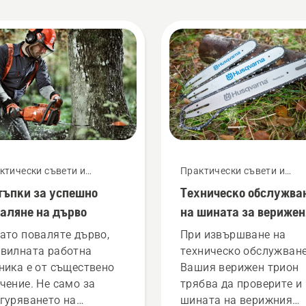
ктически съвети и
Практически съвети и
оводства
ръководства
тъпки за успешно
Техническо обслужва
аляне на дърво
на шината за верижен
трион
ато поваляте дървo,
При извършване на
вилната работна
техническо обслужване
ника е от съществено
Вашия верижен трион
чение. Не само за
трябва да проверите и
гуряването на
шината на верижния