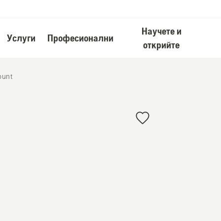
Научете и
Услуги
Професионални
открийте
ount