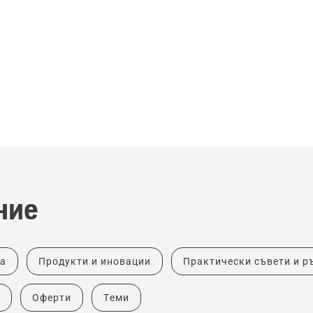
ние
ка
Продукти и иновации
Практически съвети и р
Оферти
Теми