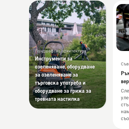
верижния трион на
няколко сантиметра от
ствола на дадено дърво.
Маслото на ствола
показва, че системата за
смазване работи.
Ландшафтна архитектура
Инструменти за
Съв
озеленяване, оборудване
Рък
за озеленяване за
вер
търговска употреба и
оборудване за грижа за
Сле
уле
тревната настилка
стъ
нам
съо
вер