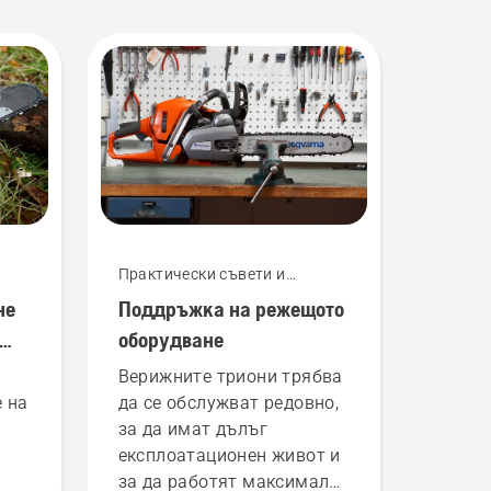
Практически съвети и
ръководства
не
Поддръжка на режещото
оборудване
Верижните триони трябва
 на
да се обслужват редовно,
за да имат дълъг
експлоатационен живот и
за да работят максимално