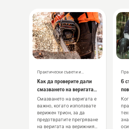
Практически съвети и
Пра
ръководства
рък
Как да проверите дали
6 с
смазването на веригата
пов
на Вашия верижен трион
Смазването на веригата е
Ког
работи
важно, когато използвате
пра
верижен трион, за да
тех
предотвратите прегряване
зна
на веригата на верижния
оси