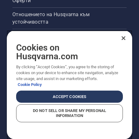
Оферти
Отношението на Husqvarna към
устойчивостта
Правна продуктова информация
Cookies on
Други сайтове на Husqvarna
Husqvarna.com
By clicking “Accept Cookies”, you agree to the storing of
cookies on your device to enhance site navigation, analyze
site usage, and assist in our marketing efforts.
Cookie Policy
ACCEPT COOKIES
DO NOT SELL OR SHARE MY PERSONAL
INFORMATION
© Husqvarna AB (публ). Всички права запазени.
Показаните цени са препоръчителните цени на
дребно.
Политика за "бисквитки"
Условия за ползване