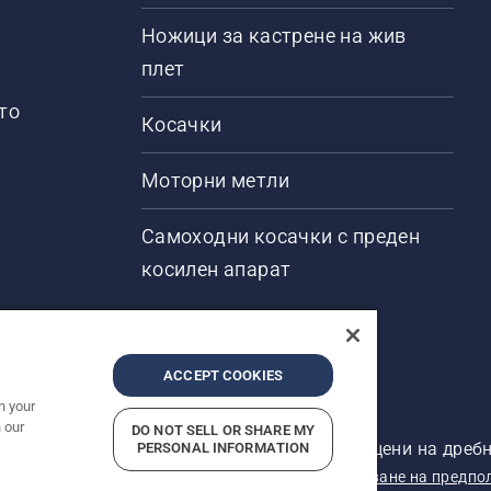
Ножици за кастрене на жив
плет
то
Косачки
Моторни метли
Самоходни косачки с преден
косилен апарат
ACCEPT COOKIES
n your
 our
DO NOT SELL OR SHARE MY
ени. Показаните цени са препоръчителните цени на дребн
PERSONAL INFORMATION
кларация за поверителност
Отпечатано
Докладване на предпо