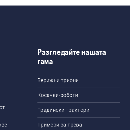
Разгледайте нашата
гама
Верижни триони
Косачки-роботи
от
Градински трактори
ове
Тримери за трева