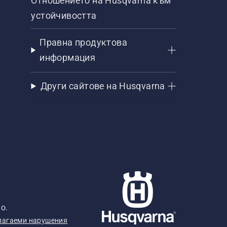
Отношението на Husqvarna към
устойчивостта
Правна продуктова
информация
Други сайтове на Husqvarna
о.
лагаеми нарушения