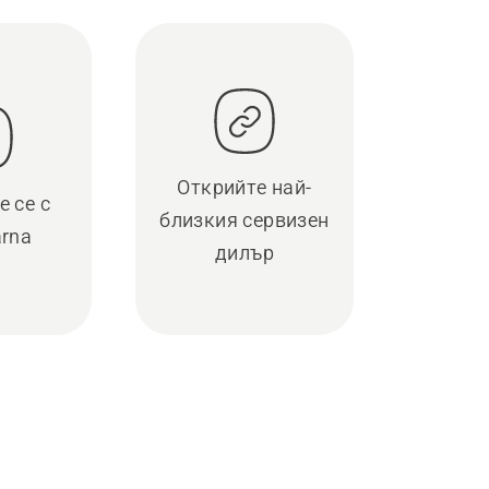
Открийте най-
 се с
близкия сервизен
rna
дилър