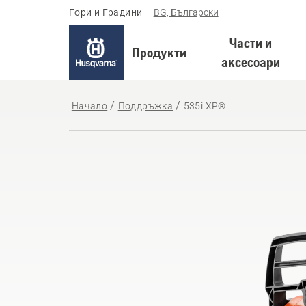
Гори и Градини
–
BG, Български
Части и
Продукти
аксесоари
Начало
Поддръжка
535i XP®