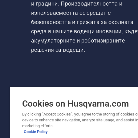
и градини. Производителността и
използваемостта се срещат с
безопасността и грижата за околната
среда в нашите водещи иновации, къде
акумулаторните и роботизираните
решения са водещи.
Cookies on Husqvarna.com
By clicking “Accept Cookies”, you agree to the storing of cookies o
device to enhance site navigation, analyze site usage, and assist in
© Husqvarna AB (публ). Всички права запаз
marketing efforts.
Cookie Policy
Политика за "бисквитки"
Условия за ползване
Де