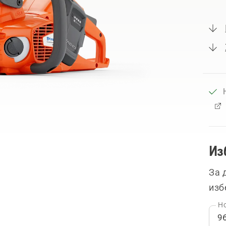
Из
За 
изб
Но